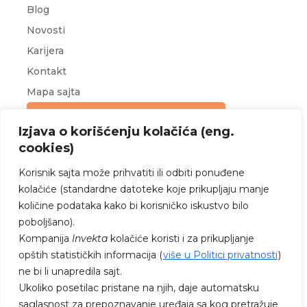
Blog
Novosti
Karijera
Kontakt
Mapa sajta
Upit za ponudu
Izjava o korišćenju kolačića (eng.
cookies)
Korisnik sajta može prihvatiti ili odbiti ponuđene
kolačiće (standardne datoteke koje prikupljaju manje
količine podataka kako bi korisničko iskustvo bilo
poboljšano).
PRATITE NAS NA FEJSBUKU I
Kompanija
Invekta
kolačiće koristi i za prikupljanje
INSTAGRAMU
opštih statističkih informacija (
više u Politici privatnosti
)
ne bi li unapredila sajt.
Ukoliko posetilac pristane na njih, daje automatsku
saglasnost za prepoznavanje uređaja sa kog pretražuje