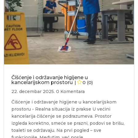
Čišćenje i održavanje higijene u
kancelarijskom prostoru
0 (0)
22. decembar 2025.
0 Komentara
Čišćenje i održavanje higijene u kancelarijskom
prostoru - Realna situacija iz prakse U većini
kancelarija čišćenje se podrazumeva. Prostor
izgleda korektno, smeće se prazni, podovi se brišu,
toaleti se održavaju. Na prvi pogled – sve
funkcioniše. Međutim, već posle...