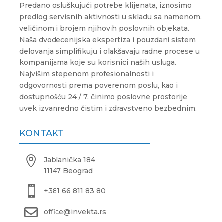
Predano osluškujući potrebe klijenata, iznosimo
predlog servisnih aktivnosti u skladu sa namenom,
veličinom i brojem njihovih poslovnih objekata.
Naša dvodecenijska ekspertiza i pouzdani sistem
delovanja simplifikuju i olakšavaju radne procese u
kompanijama koje su korisnici naših usluga.
Najvišim stepenom profesionalnosti i
odgovornosti prema poverenom poslu, kao i
dostupnošću 24 / 7, činimo poslovne prostorije
uvek izvanredno čistim i zdravstveno bezbednim.
KONTAKT

Jablanička 184
11147 Beograd

+381 66 811 83 80

office@invekta.rs