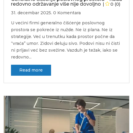
redovno održavanje više nije dovoljno
0 (0)
31. decembar 2025.
0 Komentara
U većini firmi generalno čišćenje poslovnog
prostora se pokreće iz nužde. Ne iz plana. Ne iz
strategije. Već u trenutku kada prostor počne da
“vraća” umor. Zidovi deluju sivo. Podovi nisu ni čisti
ni prljavi već bez svežine. Vazduh je težak, iako se
redovno...
read more