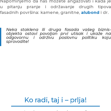
Napominjemo da nas možete angažovati i kada je
u pitanju pranje i održavanje drugih tipova
fasadnih površina: kamene, granitne,
alubond
i dr.
Neka staklena ili druga fasada vašeg biznis-
objekta ostavi povoljan prvi utisak i ukaže na
odgovornu i održivu poslovnu politiku koju
sprovodite!
Ko radi, taj i – prlja!