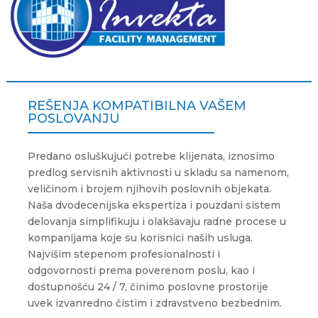
REŠENJA KOMPATIBILNA VAŠEM
POSLOVANJU
Predano osluškujući potrebe klijenata, iznosimo
predlog servisnih aktivnosti u skladu sa namenom,
veličinom i brojem njihovih poslovnih objekata.
Naša dvodecenijska ekspertiza i pouzdani sistem
delovanja simplifikuju i olakšavaju radne procese u
kompanijama koje su korisnici naših usluga.
Najvišim stepenom profesionalnosti i
odgovornosti prema poverenom poslu, kao i
dostupnošću 24 / 7, činimo poslovne prostorije
uvek izvanredno čistim i zdravstveno bezbednim.