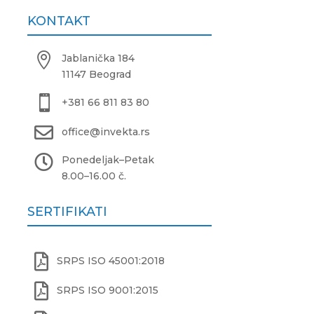
KONTAKT

Jablanička 184
11147 Beograd

+381 66 811 83 80

office@invekta.rs

Ponedeljak
–
Petak
8.00
–
16.00 č.
SERTIFIKATI

SRPS ISO 45001:2018

SRPS ISO 9001:2015