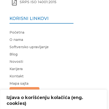

SRPS ISO 14001:2015
KORISNI LINKOVI
Početna
O nama
Softversko upravljanje
Blog
Novosti
Karijera
Kontakt
Mapa sajta
Upit za ponudu
Izjava o korišćenju kolačića (eng.
cookies)