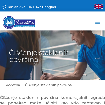

Jablanička 184 11147 Beograd
Čišćenje staklenih
površina
Početna
Čišćenje staklenih površina
5
Čišćenje staklenih površina komercijalnih zgrada
se ponekad može učiniti kao vrlo zahtevan i