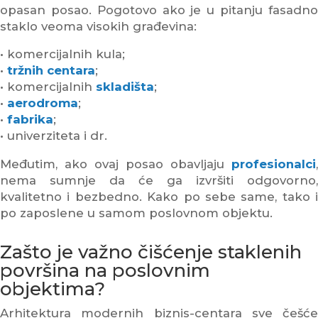
opasan posao. Pogotovo ako je u pitanju fasadno
staklo veoma visokih građevina:
• komercijalnih kula;
•
tržnih centara
;
• komercijalnih
skladišta
;
•
aerodroma
;
•
fabrika
;
• univerziteta i dr.
Međutim, ako ovaj posao obavljaju
profesionalci
,
nema sumnje da će ga izvršiti odgovorno,
kvalitetno i bezbedno. Kako po sebe same, tako i
po zaposlene u samom poslovnom objektu.
Zašto je važno čišćenje staklenih
površina na poslovnim
objektima?
Arhitektura modernih biznis-centara sve češće