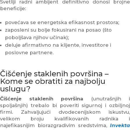
Svetliji radni ambijent definitivno donosi brojne
beneficije:
povećava se energetska efikasnost prostora;
zaposleni su bolje fokusirani na posao (što
poboljšava njihov učinak);
deluje afirmativno na klijente, investitore i
poslovne partnere.
Čišćenje staklenih površina –
Kome se obratiti za najbolju
uslugu?
Čišćenje staklenih površina
(unutrašnjih i
spoljašnjih) trebalo bi poveriti sigurnoj i ozbiljnoj
firmi. Zahvaljujući dvodecenijskom iskustvu,
velikom broju kvalifikovanih radnika i
najefikasnijim biorazgradivim sredstvima,
Invekta