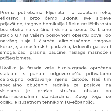
Prema potrebama klijenata i u zadatom roku,
efikasno i brzo ćemo ukloniti sve slojeve
prljavštine, tragove hemikalija i fleke različitih vrsta
bez obzira na veličinu i visinu prozora. Da bismo
staklo u / na vašem poslovnom objektu doveli do
najvišeg sjaja i čistoće, eliminisaćemo tragove
korozije, atmosferskih padavina, izduvnih gasova i
smoga, čađi, prašine, paučine, naslage masnoće i
ptičjeg izmeta.
Ukoliko je fasada vaše biznis-zgrade optočena
staklom, s punom odgovornošću prihvatamo
celokupno održavanje njene čistoće. Naš tim
specijalno obučenih radnika za poslove na
visinama je prošao stručnu obuku po
internacionalnim standardima. Zbog toga se
odlikuje izuzetnom tehnikom i uvežbanošću.