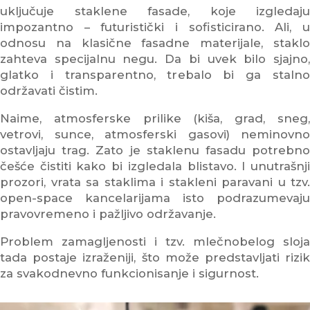
uključuje staklene fasade, koje izgledaju
impozantno – futuristički i sofisticirano. Ali, u
odnosu na klasične fasadne materijale, staklo
zahteva specijalnu negu. Da bi uvek bilo sjajno,
glatko i transparentno, trebalo bi ga stalno
održavati čistim.
Naime, atmosferske prilike (kiša, grad, sneg,
vetrovi, sunce, atmosferski gasovi) neminovno
ostavljaju trag. Zato je staklenu fasadu potrebno
češće čistiti kako bi izgledala blistavo. I unutrašnji
prozori, vrata sa staklima i stakleni paravani u tzv.
open-space kancelarijama isto podrazumevaju
pravovremeno i pažljivo održavanje.
Problem zamagljenosti i tzv. mlečnobelog sloja
tada postaje izraženiji, što može predstavljati rizik
za svakodnevno funkcionisanje i sigurnost.