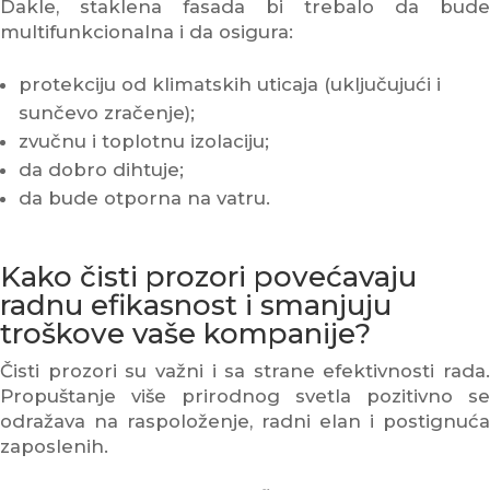
Dakle, staklena fasada bi trebalo da bude
multifunkcionalna i da osigura:
protekciju od klimatskih uticaja (uključujući i
sunčevo zračenje);
zvučnu i toplotnu izolaciju;
da dobro dihtuje;
da bude otporna na vatru.
Kako čisti prozori povećavaju
radnu efikasnost i smanjuju
troškove vaše kompanije?
Čisti prozori su važni i sa strane efektivnosti rada.
Propuštanje više prirodnog svetla pozitivno se
odražava na raspoloženje, radni elan i postignuća
zaposlenih.