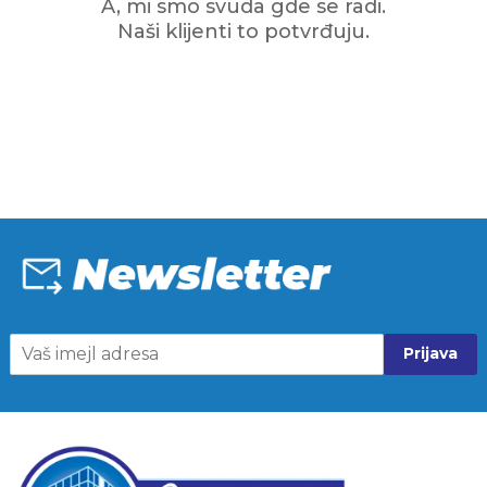
A, mi smo svuda gde se radi.
Naši klijenti to potvrđuju.
Prijava