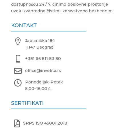
dostupnošću 24 / 7, činimo poslovne prostorije
uvek izvanredno čistim i zdravstveno bezbednim.
KONTAKT

Jablanička 184
11147 Beograd

+381 66 811 83 80

office@invekta.rs

Ponedeljak
–
Petak
8.00
–
16.00 č.
SERTIFIKATI

SRPS ISO 45001:2018