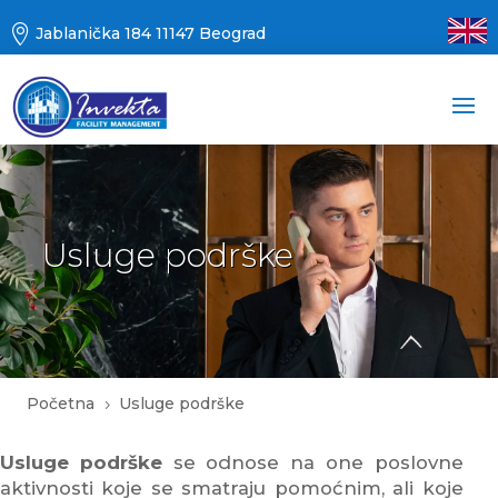

Jablanička 184 11147 Beograd
Usluge podrške
Početna
Usluge podrške
5
Usluge podrške
se odnose na one poslovne
aktivnosti koje se smatraju pomoćnim, ali koje