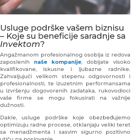
Usluge podrške vašem biznisu
– Koje su beneficije saradnje sa
Invektom
?
Angažmanom profesionalnog osoblja iz redova
zaposlenih
naše kompanije
, dobijate visoko
kvalifikovane, iskusne i ljubazne radnike.
Zahvaljujući velikom stepenu odgovornosti i
profesionalnosti, te izuzetnim performansama
u izvršenju dogovorenih zadataka, rukovodioci
vaše firme se mogu fokusirati na važnije
dužnosti.
Dakle, usluge podrške koje obezbeđujemo
optimizuju radne procese, otklanjaju veliki teret
sa menadžmenta i sasvim sigurno pozitivno
utiču na poslovanje.