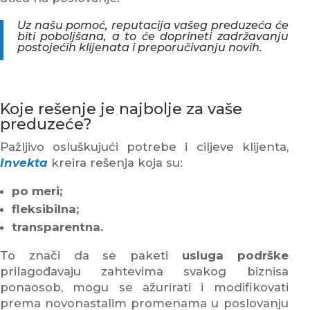
Uz našu pomoć, reputacija vašeg preduzeća će
biti poboljšana, a to će doprineti zadržavanju
postojećih klijenata i preporučivanju novih.
Koje rešenje je najbolje za vaše
preduzeće?
Pažljivo osluškujući potrebe i ciljeve klijenta,
Invekta
kreira rešenja koja su:
po meri;
fleksibilna;
transparentna.
To znači da se paketi
usluga podrške
prilagođavaju zahtevima svakog biznisa
ponaosob, mogu se ažurirati i modifikovati
prema novonastalim promenama u poslovanju