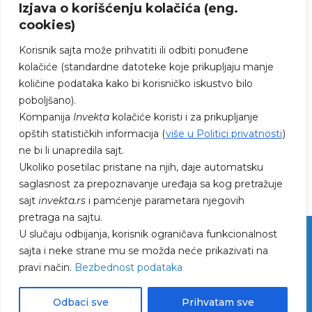
Izjava o korišćenju kolačića (eng.
cookies)
Korisnik sajta može prihvatiti ili odbiti ponuđene
kolačiće (standardne datoteke koje prikupljaju manje
količine podataka kako bi korisničko iskustvo bilo
poboljšano).
PRATITE NAS NA FEJSBUKU I
Kompanija
Invekta
kolačiće koristi i za prikupljanje
INSTAGRAMU
opštih statističkih informacija (
više u Politici privatnosti
)
ne bi li unapredila sajt.
Ukoliko posetilac pristane na njih, daje automatsku
saglasnost za prepoznavanje uređaja sa kog pretražuje
sajt
invekta.rs
i pamćenje parametara njegovih
pretraga na sajtu.
U slučaju odbijanja, korisnik ograničava funkcionalnost
sajta i neke strane mu se možda neće prikazivati na
pravi način.
Bezbednost podataka
© 2023 Invekta DOO | Facility management |
Politika privatnosti
Odbaci sve
Prihvatam sve