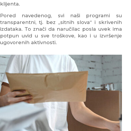
klijenta.
Pored navedenog, svi naši programi su
transparentni, tj. bez „sitnih slova“ i skrivenih
izdataka. To znači da naručilac posla uvek ima
potpun uvid u sve troškove, kao i u izvršenje
ugovorenih aktivnosti.