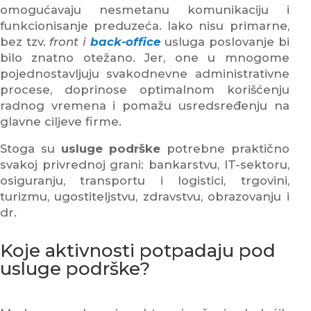
omogućavaju nesmetanu komunikaciju i
funkcionisanje preduzeća. Iako nisu primarne,
bez tzv.
front i
back-office
usluga poslovanje bi
bilo znatno otežano. Jer, one u mnogome
pojednostavljuju svakodnevne administrativne
procese, doprinose optimalnom korišćenju
radnog vremena i pomažu usredsređenju na
glavne ciljeve firme.
Stoga su
usluge podrške
potrebne praktično
svakoj privrednoj grani: bankarstvu, IT-sektoru,
osiguranju, transportu i logistici, trgovini,
turizmu, ugostiteljstvu, zdravstvu, obrazovanju i
dr.
Koje aktivnosti potpadaju pod
usluge podrške?