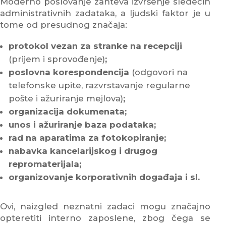
Moderno poslovanje zahteva izvršenje sledećih
administrativnih zadataka, a ljudski faktor je u
tome od presudnog značaja:
protokol vezan za stranke na recepciji
(prijem i sprovođenje)
;
poslovna korespondencija
(odgovori na
telefonske upite, razvrstavanje regularne
pošte i ažuriranje mejlova)
;
organizacija dokumenata;
unos i ažuriranje baza podataka;
rad na aparatima za fotokopiranje;
nabavka kancelarijskog i drugog
repromaterijala;
organizovanje korporativnih događaja i sl.
Ovi, naizgled neznatni zadaci mogu značajno
opteretiti interno zaposlene, zbog čega se