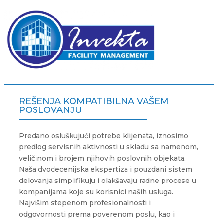
REŠENJA KOMPATIBILNA VAŠEM
POSLOVANJU
Predano osluškujući potrebe klijenata, iznosimo
predlog servisnih aktivnosti u skladu sa namenom,
veličinom i brojem njihovih poslovnih objekata.
Naša dvodecenijska ekspertiza i pouzdani sistem
delovanja simplifikuju i olakšavaju radne procese u
kompanijama koje su korisnici naših usluga.
Najvišim stepenom profesionalnosti i
odgovornosti prema poverenom poslu, kao i