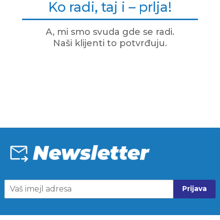
Ko radi, taj i – prlja!
A, mi smo svuda gde se radi.
Naši klijenti to potvrđuju.
Prijava