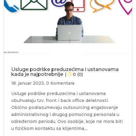
Usluge podrške preduzećima i ustanovama
kada je najpotrebnije
0 (0)
18. januar 2023.
0 Komentara
Usluge podrške preduzećima i ustanovama
obuhvataju tzv. front i back office delatnosti.
Obično podrazumevaju outsourcing angažovanje
administrativnog i drugog pomoćnog personala u
određenom periodu. Ovo osoblje, koje ne mora biti
u fizičkom kontaktu sa klijentima,...