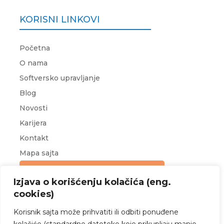
KORISNI LINKOVI
Početna
O nama
Softversko upravljanje
Blog
Novosti
Karijera
Kontakt
Mapa sajta
Upit za ponudu
Izjava o korišćenju kolačića (eng.
cookies)
Korisnik sajta može prihvatiti ili odbiti ponuđene