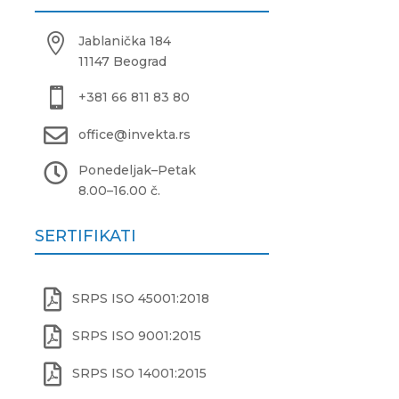

Jablanička 184
11147 Beograd

+381 66 811 83 80

office@invekta.rs

Ponedeljak
–
Petak
8.00
–
16.00 č.
SERTIFIKATI

SRPS ISO 45001:2018

SRPS ISO 9001:2015

SRPS ISO 14001:2015