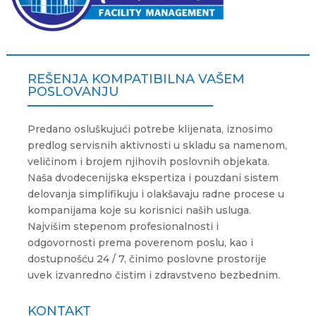
REŠENJA KOMPATIBILNA VAŠEM
POSLOVANJU
Predano osluškujući potrebe klijenata, iznosimo
predlog servisnih aktivnosti u skladu sa namenom,
veličinom i brojem njihovih poslovnih objekata.
Naša dvodecenijska ekspertiza i pouzdani sistem
delovanja simplifikuju i olakšavaju radne procese u
kompanijama koje su korisnici naših usluga.
Najvišim stepenom profesionalnosti i
odgovornosti prema poverenom poslu, kao i
dostupnošću 24 / 7, činimo poslovne prostorije
uvek izvanredno čistim i zdravstveno bezbednim.
KONTAKT