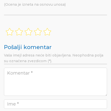
(Ocena je izneta na osnovu unosa)
Pošalji komentar
Vaša imejl adresa neće biti objavljena.
Neophodna polja
su označena
zvezdicom (*).