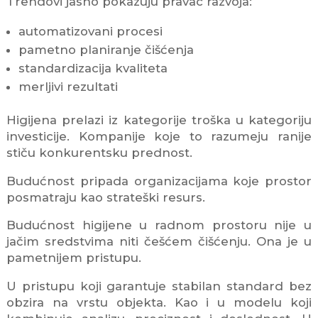
Trendovi jasno pokazuju pravac razvoja:
automatizovani procesi
pametno planiranje čišćenja
standardizacija kvaliteta
merljivi rezultati
Higijena prelazi iz kategorije troška u kategoriju
investicije. Kompanije koje to razumeju ranije
stiču konkurentsku prednost.
Budućnost pripada organizacijama koje prostor
posmatraju kao strateški resurs.
Budućnost higijene u radnom prostoru nije u
jačim sredstvima niti češćem čišćenju. Ona je u
pametnijem pristupu.
U pristupu koji garantuje stabilan standard bez
obzira na vrstu objekta. Kao i u modelu koji