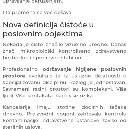
upravljanje okruženjem.
I ta promena se već dešava.
Nova definicija čistoće u
poslovnim objektima
Nekada je čisto značilo vizuelno uredno. Danas
znači mikrobiološki kontrolisano, zdravstveno
bezbedno i operativno stabilno.
Profesionalno
održavanje higijene poslovnih
prostora
evoluiralo je iz uslužne delatnosti u
specijalizovanu disciplinu. Razlog je jednostavan.
Savremeni radni prostori su kompleksni. Više
ljudi. Više kontakata. Kao i više rizika.
Kancelarije imaju stotine dodirnih tačaka
dnevno. Proizvodni pogoni zahtevaju kontrolu
kontaminacije. Zdravstvene ustanove zavise od
sterilnih uslova.