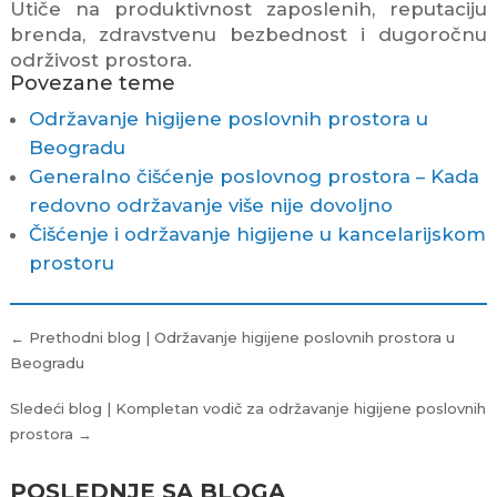
Utiče na produktivnost zaposlenih, reputaciju
brenda, zdravstvenu bezbednost i dugoročnu
održivost prostora.
Povezane teme
Održavanje higijene poslovnih prostora u
Beogradu
Generalno čišćenje poslovnog prostora – Kada
redovno održavanje više nije dovoljno
Čišćenje i održavanje higijene u kancelarijskom
prostoru
Kretanje
← Prethodni blog | Održavanje higijene poslovnih prostora u
članka
Beogradu
Sledeći blog | Kompletan vodič za održavanje higijene poslovnih
prostora →
POSLEDNJE SA BLOGA