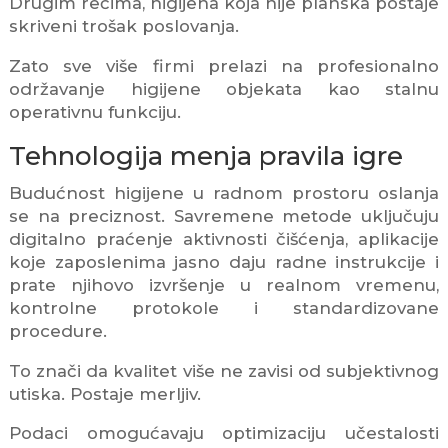
Drugim rečima, higijena koja nije planska postaje
skriveni trošak poslovanja.
Zato sve više firmi prelazi na profesionalno
održavanje higijene objekata kao stalnu
operativnu funkciju.
Tehnologija menja pravila igre
Budućnost higijene u radnom prostoru oslanja
se na preciznost. Savremene metode uključuju
digitalno praćenje aktivnosti čišćenja, aplikacije
koje zaposlenima jasno daju radne instrukcije i
prate njihovo izvršenje u realnom vremenu,
kontrolne protokole i standardizovane
procedure.
To znači da kvalitet više ne zavisi od subjektivnog
utiska. Postaje merljiv.
Podaci omogućavaju optimizaciju učestalosti