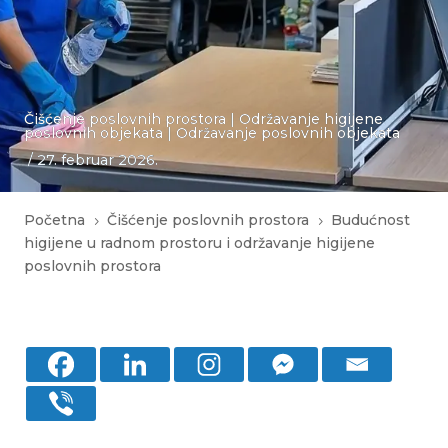
Čišćenje poslovnih prostora
|
Održavanje higijene
poslovnih objekata
|
Održavanje poslovnih objekata
/ 27. februar 2026.
Početna
Čišćenje poslovnih prostora
Budućnost
5
5
higijene u radnom prostoru i održavanje higijene
poslovnih prostora