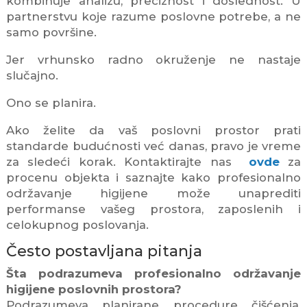
kombinuje analizu, preciznost i doslednost. U
partnerstvu koje razume poslovne potrebe, a ne
samo površine.
Jer vrhunsko radno okruženje ne nastaje
slučajno.
Ono se planira.
Ako želite da vaš poslovni prostor prati
standarde budućnosti već danas, pravo je vreme
za sledeći korak. Kontaktirajte nas
ovde
za
procenu objekta i saznajte kako profesionalno
održavanje higijene može unaprediti
performanse vašeg prostora, zaposlenih i
celokupnog poslovanja.
Često postavljana pitanja
Šta podrazumeva profesionalno održavanje
higijene poslovnih prostora?
Podrazumeva planirane procedure čišćenja,