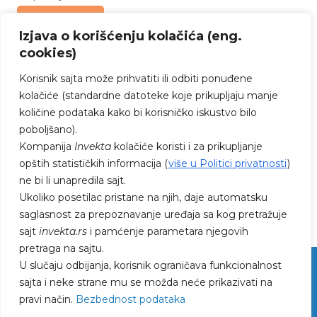
Upit za ponudu
Izjava o korišćenju kolačića (eng.
cookies)
Korisnik sajta može prihvatiti ili odbiti ponuđene
kolačiće (standardne datoteke koje prikupljaju manje
količine podataka kako bi korisničko iskustvo bilo
poboljšano).
PRATITE NAS NA FEJSBUKU I
Kompanija
Invekta
kolačiće koristi i za prikupljanje
INSTAGRAMU
opštih statističkih informacija (
više u Politici privatnosti
)
ne bi li unapredila sajt.
Ukoliko posetilac pristane na njih, daje automatsku
saglasnost za prepoznavanje uređaja sa kog pretražuje
sajt
invekta.rs
i pamćenje parametara njegovih
pretraga na sajtu.
U slučaju odbijanja, korisnik ograničava funkcionalnost
sajta i neke strane mu se možda neće prikazivati na
pravi način.
Bezbednost podataka
© 2023 Invekta DOO | Facility management |