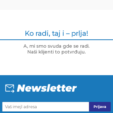
Ko radi, taj i – prlja!
A, mi smo svuda gde se radi.
Naši klijenti to potvrđuju.
Prijava