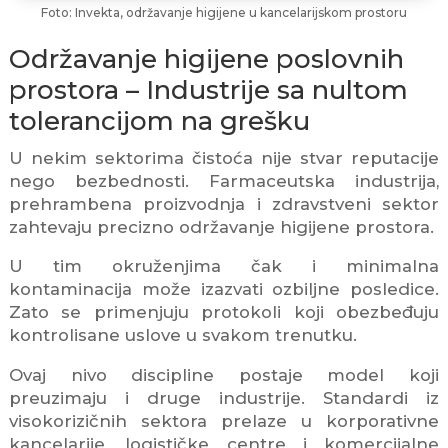
Foto: Invekta, održavanje higijene u kancelarijskom prostoru
Održavanje higijene poslovnih
prostora – Industrije sa nultom
tolerancijom na grešku
U nekim sektorima čistoća nije stvar reputacije
nego bezbednosti. Farmaceutska industrija,
prehrambena proizvodnja i zdravstveni sektor
zahtevaju precizno održavanje higijene prostora.
U tim okruženjima čak i minimalna
kontaminacija može izazvati ozbiljne posledice.
Zato se primenjuju protokoli koji obezbeđuju
kontrolisane uslove u svakom trenutku.
Ovaj nivo discipline postaje model koji
preuzimaju i druge industrije. Standardi iz
visokorizičnih sektora prelaze u korporativne
kancelarije, logističke centre i komercijalne