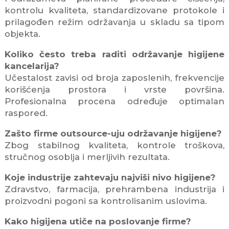
kontrolu kvaliteta, standardizovane protokole i
prilagođen režim održavanja u skladu sa tipom
objekta.
Koliko često treba raditi održavanje higijene
kancelarija?
Učestalost zavisi od broja zaposlenih, frekvencije
korišćenja prostora i vrste površina.
Profesionalna procena određuje optimalan
raspored.
Zašto firme outsource-uju održavanje higijene?
Zbog stabilnog kvaliteta, kontrole troškova,
stručnog osoblja i merljivih rezultata.
Koje industrije zahtevaju najviši nivo higijene?
Zdravstvo, farmacija, prehrambena industrija i
proizvodni pogoni sa kontrolisanim uslovima.
Kako higijena utiče na poslovanje firme?