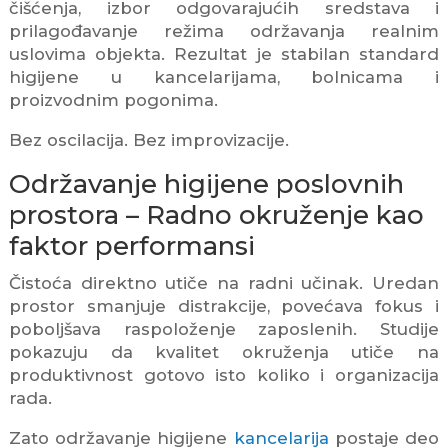
čišćenja, izbor odgovarajućih sredstava i
prilagođavanje režima održavanja realnim
uslovima objekta. Rezultat je stabilan standard
higijene u kancelarijama, bolnicama i
proizvodnim pogonima.
Bez oscilacija. Bez improvizacije.
Održavanje higijene poslovnih
prostora – Radno okruženje kao
faktor performansi
Čistoća direktno utiče na radni učinak. Uredan
prostor smanjuje distrakcije, povećava fokus i
poboljšava raspoloženje zaposlenih. Studije
pokazuju da kvalitet okruženja utiče na
produktivnost gotovo isto koliko i organizacija
rada.
Zato održavanje higijene
kancelarija
postaje deo