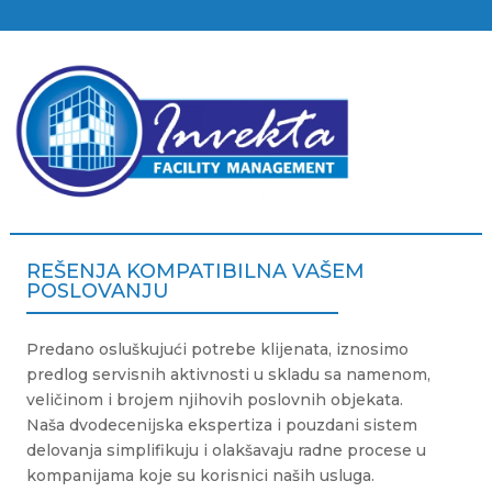
REŠENJA KOMPATIBILNA VAŠEM
POSLOVANJU
Predano osluškujući potrebe klijenata, iznosimo
predlog servisnih aktivnosti u skladu sa namenom,
veličinom i brojem njihovih poslovnih objekata.
Naša dvodecenijska ekspertiza i pouzdani sistem
delovanja simplifikuju i olakšavaju radne procese u
kompanijama koje su korisnici naših usluga.