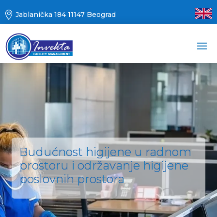

Jablanička 184 11147 Beograd
Budućnost higijene u radnom
prostoru i održavanje higijene
poslovnih prostora