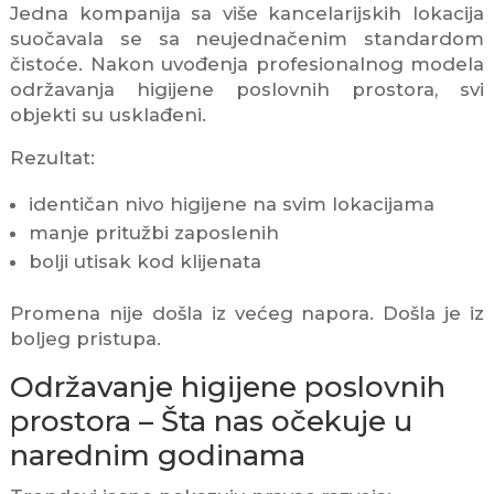
Jedna kompanija sa više kancelarijskih lokacija
suočavala se sa neujednačenim standardom
čistoće. Nakon uvođenja profesionalnog modela
održavanja higijene poslovnih prostora, svi
objekti su usklađeni.
Rezultat:
identičan nivo higijene na svim lokacijama
manje pritužbi zaposlenih
bolji utisak kod klijenata
Promena nije došla iz većeg napora. Došla je iz
boljeg pristupa.
Održavanje higijene poslovnih
prostora – Šta nas očekuje u
narednim godinama