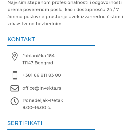
Najvišim stepenom profesionalnosti i odgovornosti
prema poverenom poslu, kao i dostupnošću 24 / 7,
činimo poslovne prostorije uvek izvanredno čistim i
zdravstveno bezbednim.
KONTAKT

Jablanička 184
11147 Beograd

+381 66 811 83 80

office@invekta.rs

Ponedeljak
–
Petak
8.00
–
16.00 č.
SERTIFIKATI