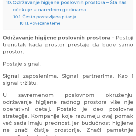
Održavanje higijene poslovnih prostora – Šta nas
očekuje u narednim godinama
Često postavljana pitanja
Povezane teme
Održavanje higijene poslovnih prostora –
Postoji
trenutak kada prostor prestaje da bude samo
prostor.
Postaje signal.
Signal zaposlenima. Signal partnerima. Kao i
signal tržištu.
U savremenom poslovnom okruženju,
održavanje higijene radnog prostora više nije
operativni detalj. Postalo je deo poslovne
strategije. Kompanije koje razumeju ovaj pomak
već sada imaju prednost, jer budućnost higijene
ne znači čistije prostorije. Znači pametnije