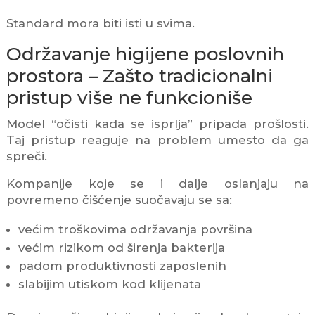
Standard mora biti isti u svima.
Održavanje higijene poslovnih
prostora – Zašto tradicionalni
pristup više ne funkcioniše
Model “očisti kada se isprlja” pripada prošlosti.
Taj pristup reaguje na problem umesto da ga
spreči.
Kompanije koje se i dalje oslanjaju na
povremeno čišćenje suočavaju se sa:
većim troškovima održavanja površina
većim rizikom od širenja bakterija
padom produktivnosti zaposlenih
slabijim utiskom kod klijenata