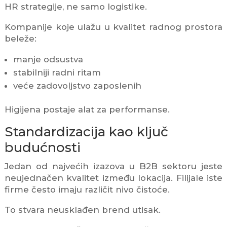
HR strategije, ne samo logistike.
Kompanije koje ulažu u kvalitet radnog prostora
beleže:
manje odsustva
stabilniji radni ritam
veće zadovoljstvo zaposlenih
Higijena postaje alat za performanse.
Standardizacija kao ključ
budućnosti
Jedan od najvećih izazova u B2B sektoru jeste
neujednačen kvalitet između lokacija. Filijale iste
firme često imaju različit nivo čistoće.
To stvara neusklađen brend utisak.