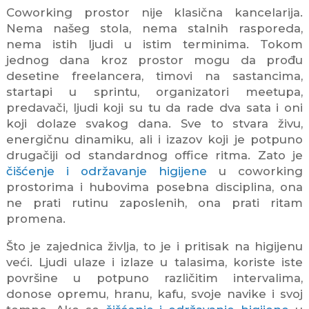
Coworking prostor nije klasična kancelarija.
Nema našeg stola, nema stalnih rasporeda,
nema istih ljudi u istim terminima. Tokom
jednog dana kroz prostor mogu da prođu
desetine freelancera, timovi na sastancima,
startapi u sprintu, organizatori meetupa,
predavači, ljudi koji su tu da rade dva sata i oni
koji dolaze svakog dana. Sve to stvara živu,
energičnu dinamiku, ali i izazov koji je potpuno
drugačiji od standardnog office ritma. Zato je
čišćenje i održavanje higijene
u coworking
prostorima i hubovima posebna disciplina, ona
ne prati rutinu zaposlenih, ona prati ritam
promena.
Što je zajednica življa, to je i pritisak na higijenu
veći. Ljudi ulaze i izlaze u talasima, koriste iste
površine u potpuno različitim intervalima,
donose opremu, hranu, kafu, svoje navike i svoj