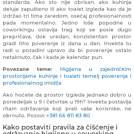
standarda. Ako sto nije obrisan, ako kuhinja
deluje zapušteno ili ako toalet izgleda kao da je
izdržao tri tima zaredom, osećaj profesionalnosti
pada momentalno. Jedno loše popodne u
coworkingu ostavlja trag koji se posle dugo
prepričava, dok uredan, konzistentan prostor
gradi tiho poverenje iz dana u dan. Invekta tu
radi u pozadini upravo da bi poverenje ostalo
netaknuto, čak i kada je kalendar pun.
Povezane teme:
Higijena u zajedničkim
prostorijama kuhinje i toaleti temelj poverenja i
profesionalnog imidža
Ako hoćete da prostor izgleda jednako dobro u
ponedeljak u 9 i četvrtak u 19h? Invekta postavlja
ritam održavanja koji prati vaše korisnike, ne
obrnuto. Pozovi:
+381 66 811 83 80
Kako postaviti pravila za čišćenje i
održavanje higijene u coworking