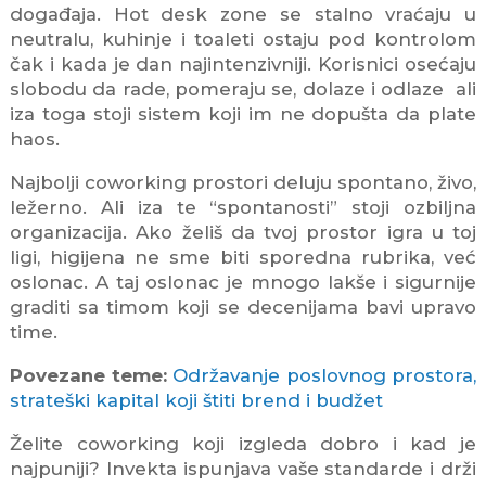
događaja. Hot desk zone se stalno vraćaju u
neutralu, kuhinje i toaleti ostaju pod kontrolom
čak i kada je dan najintenzivniji. Korisnici osećaju
slobodu da rade, pomeraju se, dolaze i odlaze ali
iza toga stoji sistem koji im ne dopušta da plate
haos.
Najbolji coworking prostori deluju spontano, živo,
ležerno. Ali iza te “spontanosti” stoji ozbiljna
organizacija. Ako želiš da tvoj prostor igra u toj
ligi, higijena ne sme biti sporedna rubrika, već
oslonac. A taj oslonac je mnogo lakše i sigurnije
graditi sa timom koji se decenijama bavi upravo
time.
Povezane teme:
Održavanje poslovnog prostora,
strateški kapital koji štiti brend i budžet
Želite coworking koji izgleda dobro i kad je
najpuniji? Invekta ispunjava vaše standarde i drži