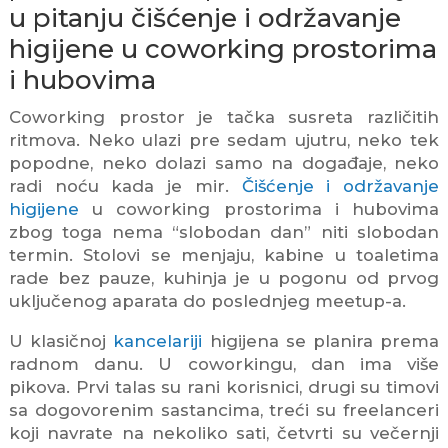
u pitanju čišćenje i održavanje
higijene u coworking prostorima
i hubovima
Coworking prostor je tačka susreta različitih
ritmova. Neko ulazi pre sedam ujutru, neko tek
popodne, neko dolazi samo na događaje, neko
radi noću kada je mir.
Čišćenje i održavanje
higijene
u coworking prostorima i hubovima
zbog toga nema “slobodan dan” niti slobodan
termin. Stolovi se menjaju, kabine u toaletima
rade bez pauze, kuhinja je u pogonu od prvog
uključenog aparata do poslednjeg meetup-a.
U klasičnoj
kancelariji
higijena se planira prema
radnom danu. U coworkingu, dan ima više
pikova. Prvi talas su rani korisnici, drugi su timovi
sa dogovorenim sastancima, treći su freelanceri
koji navrate na nekoliko sati, četvrti su večernji