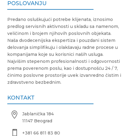
POSLOVANJU
Predano osluškujući potrebe klijenata, iznosimo
predlog servisnih aktivnosti u skladu sa namenom,
veličinom i brojem njihovih poslovnih objekata.
Naša dvodecenijska ekspertiza i pouzdani sistem
delovanja simplifikuju i olakšavaju radne procese u
kompanijama koje su korisnici naših usluga.
Najvišim stepenom profesionalnosti i odgovornosti
prema poverenom poslu, kao i dostupnošću 24 / 7,
činimo poslovne prostorije uvek izvanredno čistim i
zdravstveno bezbednim.
KONTAKT

Jablanička 184
11147 Beograd

+381 66 811 83 80