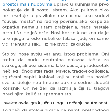
prostorima i hubovima
upravo u kuhinjama prvo
pokazuje da li postoji sistem. Ako pultove niko
ne resetuje u pravilnim razmacima, ako sudovi
“čuvaju mesto” na radnoj površini, ako korpe za
otpatke nemaju ritam pražnjenja, haos nastaje
brzo i širi se još brže. Novi korisnik ne zna da je
pre njega prošlo nekoliko talasa ljudi, on samo
vidi trenutnu sliku i iz nje izvodi zaključak.
Stolovi nose svoju varijantu istog problema. Oni
treba da budu neutralna polazna tačka za
svakoga, ali bez sistema lako postaju produžetak
nečijeg ličnog stila rada. Mrvice, tragovi od šoljica,
zgužvani papiri, kablovi koji su ostali “za posle”
sve to deluje neprimetno dok ne sedne sledeći
korisnik. On ne želi da razmišlja čiji su tragovi
pred njim, želi čist, spreman sto.
Invekta ovde igra ključnu ulogu u držanju neutralnosti
To znači da stolovi nikada ne pamti prethodnog