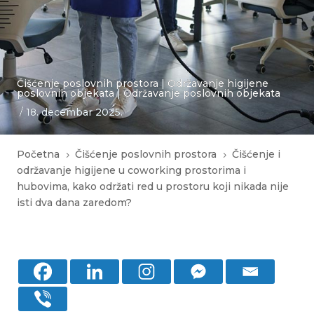
Čišćenje poslovnih prostora
|
Održavanje higijene
poslovnih objekata
|
Održavanje poslovnih objekata
/ 18. decembar 2025.
Početna
Čišćenje poslovnih prostora
Čišćenje i
5
5
održavanje higijene u coworking prostorima i
hubovima, kako održati red u prostoru koji nikada nije
isti dva dana zaredom?