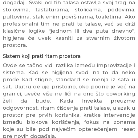
događaji. Svaki od tih talasa ostavlja svoj trag na
stolovima, tastaturama, stolicama, podovima,
pultovima, staklenim površinama, toaletima. Ako
profesionalni tim ne prati te talase, već se drži
klasične logike “jednom ili dva puta dnevno”,
higijena će uvek kasniti za stvarnim životom
prostora.
Sistem koji prati ritam prostora
Ovde se tačno vidi razlika između improvizacije i
sistema. Kad se higijena svodi na to da neko
prođe kad stigne, standard se menja iz sata u
sat. Ujutru deluje pristojno, oko podne je već na
granici, uveče više ne liči na ono što coworking
želi da bude. Kada Invekta preuzme
odgovornost, ritam čišćenja prati talase, ulazak u
prostor pre prvih korisnika, kratke intervencije
između blokova korišćenja, fokus na zonama
koje su bile pod najvećim opterećenjem, reset
pre novih događaja.