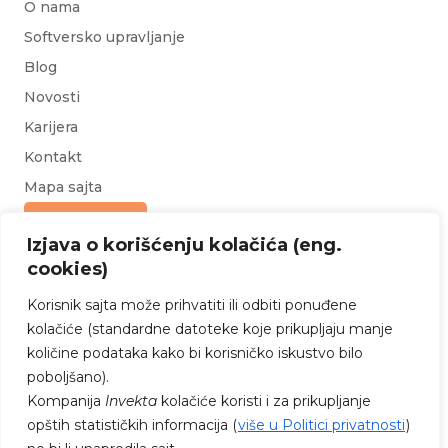
O nama
Softversko upravljanje
Blog
Novosti
Karijera
Kontakt
Mapa sajta
Upit za ponudu
Izjava o korišćenju kolačića (eng.
cookies)
Korisnik sajta može prihvatiti ili odbiti ponuđene
kolačiće (standardne datoteke koje prikupljaju manje
količine podataka kako bi korisničko iskustvo bilo
poboljšano).
PRATITE NAS NA FEJSBUKU I
Kompanija
Invekta
kolačiće koristi i za prikupljanje
INSTAGRAMU
opštih statističkih informacija (
više u Politici privatnosti
)