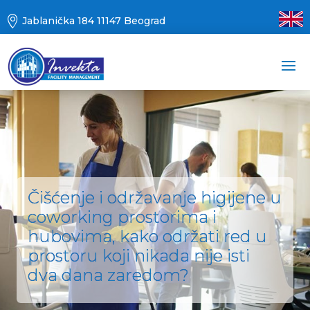

Jablanička 184 11147 Beograd
Čišćenje i održavanje higijene u
coworking prostorima i
hubovima, kako održati red u
prostoru koji nikada nije isti
dva dana zaredom?