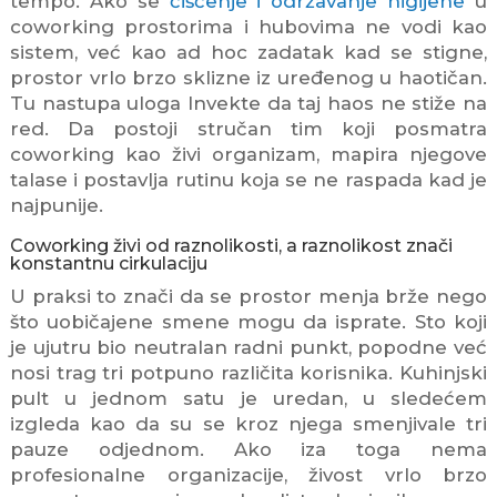
tempo. Ako se
čišćenje i održavanje higijene
u
coworking prostorima i hubovima ne vodi kao
sistem, već kao ad hoc zadatak kad se stigne,
prostor vrlo brzo sklizne iz uređenog u haotičan.
Tu nastupa uloga Invekte da taj haos ne stiže na
red. Da postoji stručan tim koji posmatra
coworking kao živi organizam, mapira njegove
talase i postavlja rutinu koja se ne raspada kad je
najpunije.
Coworking živi od raznolikosti, a raznolikost znači
konstantnu cirkulaciju
U praksi to znači da se prostor menja brže nego
što uobičajene smene mogu da isprate. Sto koji
je ujutru bio neutralan radni punkt, popodne već
nosi trag tri potpuno različita korisnika. Kuhinjski
pult u jednom satu je uredan, u sledećem
izgleda kao da su se kroz njega smenjivale tri
pauze odjednom. Ako iza toga nema
profesionalne organizacije, živost vrlo brzo