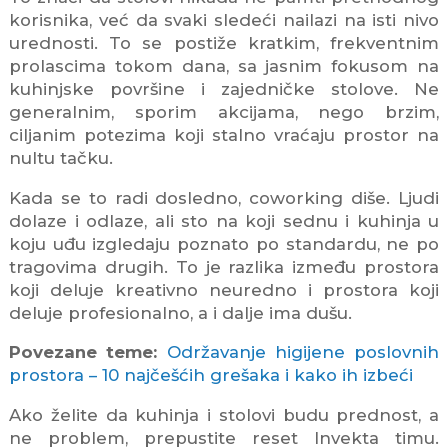
korisnika, već da svaki sledeći nailazi na isti nivo
urednosti. To se postiže kratkim, frekventnim
prolascima tokom dana, sa jasnim fokusom na
kuhinjske površine i zajedničke stolove. Ne
generalnim, sporim akcijama, nego brzim,
ciljanim potezima koji stalno vraćaju prostor na
nultu tačku.
Kada se to radi dosledno, coworking diše. Ljudi
dolaze i odlaze, ali sto na koji sednu i kuhinja u
koju uđu izgledaju poznato po standardu, ne po
tragovima drugih. To je razlika između prostora
koji deluje kreativno neuredno i prostora koji
deluje profesionalno, a i dalje ima dušu.
Povezane teme:
Održavanje higijene poslovnih
prostora – 10 najčešćih grešaka i kako ih izbeći
Ako želite da kuhinja i stolovi budu prednost, a
ne problem, prepustite reset Invekta timu.