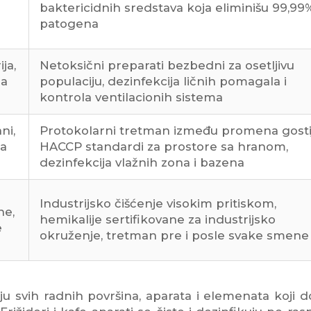
baktericidnih sredstava koja eliminišu 99,99
patogena
ja,
Netoksični preparati bezbedni za osetljivu
na
populaciju, dezinfekcija ličnih pomagala i
kontrola ventilacionih sistema
ni,
Protokolarni tretman između promena gosti
pa
HACCP standardi za prostore sa hranom,
dezinfekcija vlažnih zona i bazena
Industrijsko čišćenje visokim pritiskom,
ne,
hemikalije sertifikovane za industrijsko
e
okruženje, tretman pre i posle svake smene
u svih radnih površina, aparata i elemenata koji d