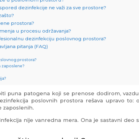
aspored dezinfekcije ne važi za sve prostore?
zašto?
jene prostora?
r menja u procesu održavanja?
esionalnu dezinfekciju poslovnog prostora?
vljana pitanja (FAQ)
poslovnog prostora?
za zaposlene?
ja?
 biti puna patogena koji se prenose dodirom, vazdu
infekcija poslovnih prostora rešava upravo to: 
je zaposlenih.
ekcija nije vanredna mera. Ona je sastavni deo 