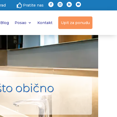

grad
Pratite nas
Blog
Posao
Kontakt
Upit za ponudu
što obično