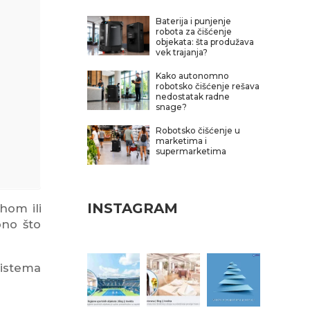
Baterija i punjenje
robota za čišćenje
objekata: šta produžava
vek trajanja?
Kako autonomno
robotsko čišćenje rešava
nedostatak radne
snage?
Robotsko čišćenje u
marketima i
supermarketima
INSTAGRAM
hom ili
ono što
sistema