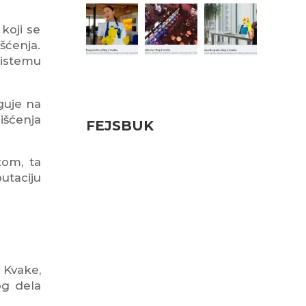
koji se
šćenja.
sistemu
Pratite nas
guje na
išćenja
FEJSBUK
tom, ta
utaciju
 Kvake,
og dela