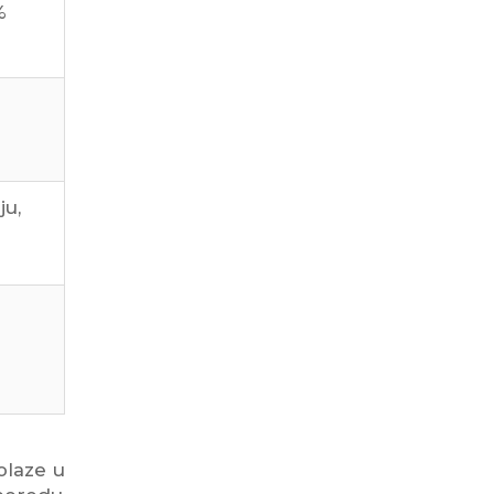
%
ju,
olaze u