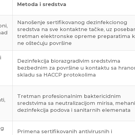
Metoda i sredstva
Nanošenje sertifikovanog dezinfekcionog
oni,
sredstva na sve kontaktne tačke, uz poseba
mad
tretman elektronske opreme preparatima ko
ne oštećuju površine
i
Dezinfekcija biorazgradivim sredstvima
bezbednim za površine u kontaktu sa hrano
skladu sa HACCP protokolima
Tretman profesionalnim baktericidnim
i,
sredstvima sa neutralizacijom mirisa, mehan
dezinfekcija podova i sanitarnih elemenata
og
Primena sertifikovanih antivirusnih i