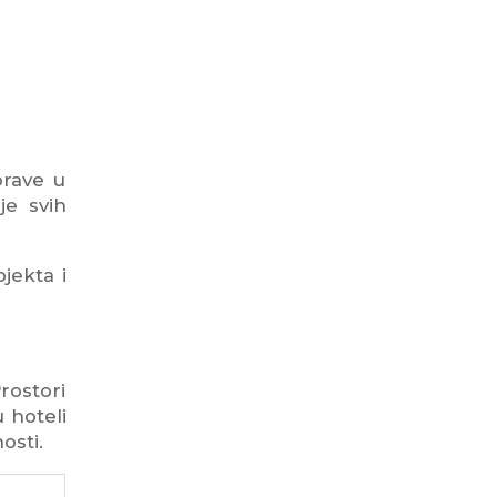
orave u
je svih
jekta i
rostori
 hoteli
osti.