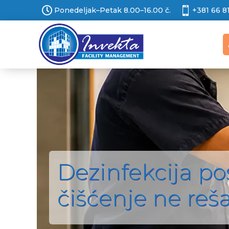


Ponedeljak–Petak 8.00–16.00 č.
+381 66 8
Dezinfekcija po
čišćenje ne reš