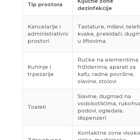
Ključne zone
Tip prostora
dezinfekcije
Kancelarije i
Tastature, miševi, telef
administrativni
kvake, prekidači, dug
prostori
u liftovima
Ručke na elementima 
Kuhinje i
frižiderima, aparati za
trpezarije
kafu, radne površine,
slavine, stolovi
Slavine, dugmad na
vodokotlićima, rukohvat
Toaleti
podovi, ogledala,
dispenzeri
Kontaktne zone visok
Zdravstvene
rizika, medicinska