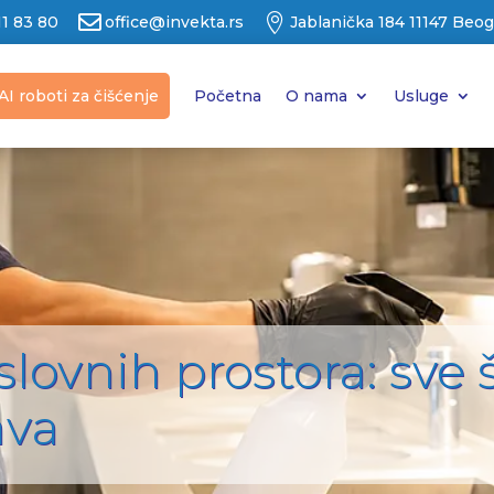


11 83 80
office@invekta.rs
Jablanička 184 11147 Beo
AI roboti za čišćenje
Početna
O nama
Usluge
slovnih prostora: sve 
ava