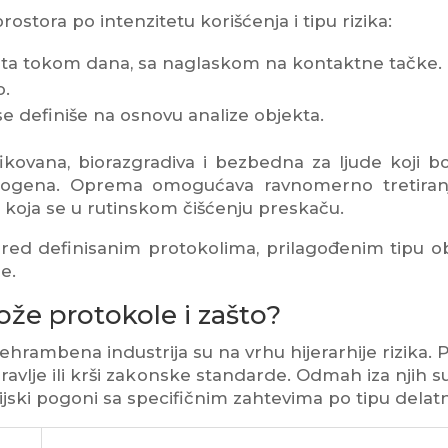
stora po intenzitetu korišćenja i tipu rizika:
 puta tokom dana, sa naglaskom na kontaktne tačke.
o.
e definiše na osnovu analize objekta.
fikovana, biorazgradiva i bezbedna za ljude koji b
 patogena. Oprema omogućava ravnomerno tretiran
 koja se u rutinskom čišćenju preskaču.
ed definisanim protokolima, prilagođenim tipu ob
e.
rože protokole i zašto?
hrambena industrija su na vrhu hijerarhije rizika. P
avlje ili krši zakonske standarde. Odmah iza njih su
trijski pogoni sa specifičnim zahtevima po tipu delatn