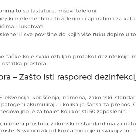
ima to su tastature, miševi, telefoni.
njskim elementima, frižiderima i aparatima za kafu.
ćima i rukohvati.
keneri i sve površine do kojih više ruku dopire u t
e tačke koje svaki ozbiljan protokol dezinfekcije 
 ostatka prostora.
ra – Zašto isti raspored dezinfekci
. Frekvencija korišćenja, namena, zakonski standard
patogeni akumuliraju i kolika je šansa za prenos. 
dovoljno je za toalet koji koristi 50 zaposlenih.
ciji, nameni prostora, zakonskim standardima za datu
oriste. Stvarni rizik od kontaminacije u svakoj zoni nij