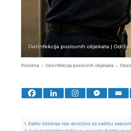
Dezinfekcija poslovnih objekata
|
Održav
Početna
Dezinfekcija poslovnih objekata
Dezin
5
5
Zašto čišćenje nije dovoljno za zaštitu zaposl
Koje kontaktne tačke su najveće žarište za