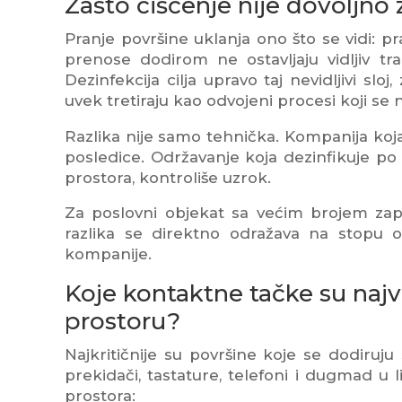
Zašto čišćenje nije dovoljno 
Pranje površine uklanja ono što se vidi: pr
prenose dodirom ne ostavljaju vidljiv tr
Dezinfekcija cilja upravo taj nevidljivi s
uvek tretiraju kao odvojeni procesi koji se
Razlika nije samo tehnička. Kompanija koja
posledice. Održavanje koja dezinfikuje po 
prostora, kontroliše uzrok.
Za poslovni objekat sa većim brojem zap
razlika se direktno odražava na stopu od
kompanije.
Koje kontaktne tačke su naj
prostoru?
Najkritičnije su površine koje se dodiruju
prekidači, tastature, telefoni i dugmad u
prostora: