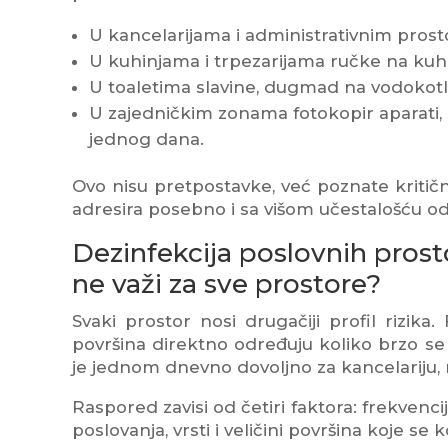
U kancelarijama i administrativnim prostor
U kuhinjama i trpezarijama ručke na kuhi
U toaletima slavine, dugmad na vodokotli
U zajedničkim zonama fotokopir aparati, s
jednog dana.
Ovo nisu pretpostavke, već poznate kritičn
adresira posebno i sa višom učestalošću od
Dezinfekcija poslovnih prosto
ne važi za sve prostore?
Svaki prostor nosi drugačiji profil rizika
površina direktno određuju koliko brzo se 
je jednom dnevno dovoljno za kancelariju, ne
Raspored zavisi od četiri faktora: frekven
poslovanja, vrsti i veličini površina koje se k