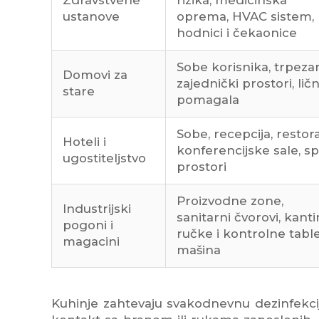
ustanove
oprema, HVAC sistem,
hodnici i čekaonice
Sobe korisnika, trpezari
Domovi za
zajednički prostori, lič
stare
pomagala
Sobe, recepcija, restora
Hoteli i
konferencijske sale, s
ugostiteljstvo
prostori
Proizvodne zone,
Industrijski
sanitarni čvorovi, kanti
pogoni i
ručke i kontrolne tabl
magacini
mašina
Kuhinje zahtevaju svakodnevnu dezinfekcij