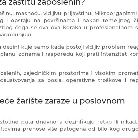
za zaštitu zaposlenih?
ašinu, masnoću, vidljivu prljavštinu. Mikroorganizmi 
ag i opstaju na površinama i nakon temeljnog či
loj, zbog čega se ova dva koraka u profesionalnom 
 nadopunjuju.
 dezinfikuje samo kada postoji vidljiv problem rea
planu, zonama i rasporedu koji prati intenzitet kor
oslenih, zajedničkim prostorima i visokim prome
sustvovanja sa posla, operativne troškove i rep
veće žarište zaraze u poslovnom
 stotine puta dnevno, a dezinfikuju retko ili nikad.
 liftovima prenose više patogena od bilo kog drug