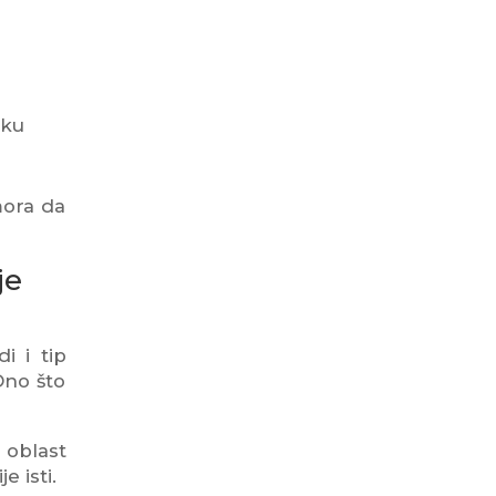
oku
mora da
je
i i tip
Ono što
 oblast
e isti.