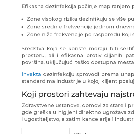
Efikasna dezinfekcija počinje mapiranjem pro
Zone visokog rizika dezinfikuju se više
Zone srednje frekvencije jednom dnevn
Zone niže frekvencije po rasporedu koji s
Sredstva koja se koriste moraju biti serti
prostoru, ali i efikasna protiv ciljanih
površina, uključujući teško dostupna mesta
Invekta
dezinfekciju sprovodi prema unapr
standardima industrije u kojoj klijent posluj
Koji prostori zahtevaju najst
Zdravstvene ustanove, domovi za stare i pre
gde greška u higijeni direktno ugrožava zdr
i ugostiteljstvo, a zatim kancelarije i indus