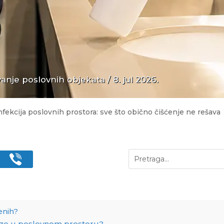
anje poslovnih objekata
/ 8. jul 2026.
fekcija poslovnih prostora: sve što obično čišćenje ne rešava
enih?
raze u poslovnom prostoru?