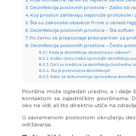
Dezinfekcija poslovnih prostora – Zašto isti r
Koji prostori zahtevaju najstrože protokole i 
Šta su zakonske obaveze firme u oblasti higi
Dezinfekcija poslovnih prostora – Šta softve
Po čemu se prepoznaje pravi partner za prof
Dezinfekcija poslovnih prostora – Često posta
Kada je dezinfekcija obavezna po zakonu?
Koliko često treba sprovoditi dezinfekciju 
Da li su sredstva za dezinfekciju bezbedna 
Šta je postvirusna dezinfekcija?
Kako se dokumentuje sprovedena dezinfekci
Površina može izgledati uredno, a i dalje
kontaktom sa zajedničkim površinama. Dez
oko ne vidi, ali što direktno utiče na zdravl
U savremenom poslovnom okruženju dezinf
održavanja.