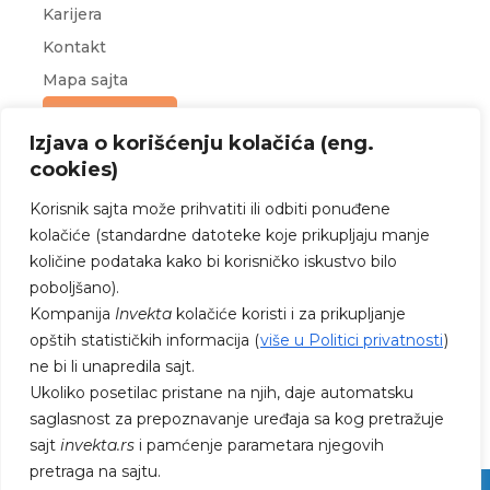
Karijera
Kontakt
Mapa sajta
Upit za ponudu
Izjava o korišćenju kolačića (eng.
cookies)
Korisnik sajta može prihvatiti ili odbiti ponuđene
kolačiće (standardne datoteke koje prikupljaju manje
količine podataka kako bi korisničko iskustvo bilo
poboljšano).
PRATITE NAS NA FEJSBUKU I
Kompanija
Invekta
kolačiće koristi i za prikupljanje
INSTAGRAMU
opštih statističkih informacija (
više u Politici privatnosti
)
ne bi li unapredila sajt.
Ukoliko posetilac pristane na njih, daje automatsku
saglasnost za prepoznavanje uređaja sa kog pretražuje
sajt
invekta.rs
i pamćenje parametara njegovih
pretraga na sajtu.