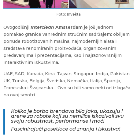
Foto: Invekta
Ovogodišnji
Interclean
Amsterdam
je još jednom
pomakao granice vanrednim stručnim sadržajem: obiljem
ponude robotizovanih mašina, najmodernijih alata i
sredstava renomiranih proizvođača, organizovanim
predavanjima i prezentacijama, kao i najraznovrsnijim
interaktivnim iskustvima.
UAE, SAD, Kanada, Kina, Tajvan, Singapur, Indija, Pakistan,
UK, Turska, Belgija, Švedska, Nemačka, Italija, Španija,
Francuska i Švajcarska… Ovo su bili samo neki od izlagača
na ovoj smotri.
Koliko je borba brendova bila jaka, ukazuju i
arene za robote koji su nemilice iskazivali svu
svoju robustnost, performanse i moć!
Fascinirajući posetioce od znanja i iskustva!