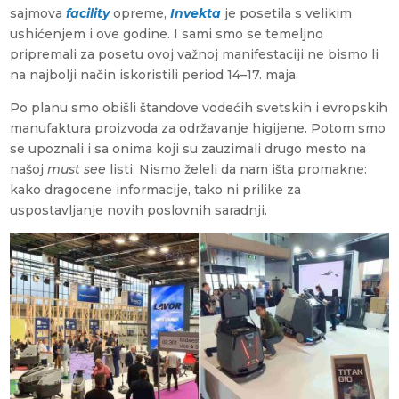
sajmova
facility
opreme,
Invekta
je posetila s velikim
ushićenjem i ove godine. I sami smo se temeljno
pripremali za posetu ovoj važnoj manifestaciji ne bismo li
na najbolji način iskoristili period 14–17. maja.
Po planu smo obišli štandove vodećih svetskih i evropskih
manufaktura proizvoda za održavanje higijene. Potom smo
se upoznali i sa onima koji su zauzimali drugo mesto na
našoj
must see
listi. Nismo želeli da nam išta promakne:
kako dragocene informacije, tako ni prilike za
uspostavljanje novih poslovnih saradnji.