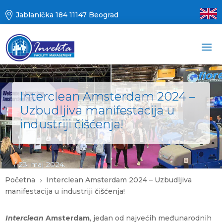

Jablanička 184 11147 Beograd
Interclean Amsterdam 2024 –
Uzbudljiva manifestacija u
industriji čišćenja!
/ 23. maj 2024.
Početna
Interclean Amsterdam 2024 – Uzbudljiva
5
manifestacija u industriji čišćenja!
Interclean
Amsterdam
, jedan od najvećih međunarodnih