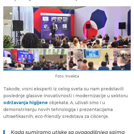
Foto: Invekta
Takođe, vrsni eksperti iz celog sveta su nam predstavili
poslednje glasove inovativnosti i modernizacije u sektoru
održavanja higijene
objekata. A, uživali smo i u
demonstriranju novih tehnologija i prezentacijama
ultraefikasnih,
eco-friendly
sredstava za čišćenje.
Kada sumiramo utiske sa ovogodišnjeg sajma