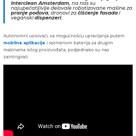
Interclean Amsterdam
,
na nas
su
najupečatljivije delovale robotizovane mašine za
pranje podova
, dronovi za
čišćenje fasada
i
veganski
dispenzeri
.
Autonomni usisivači, sa mogućnošću upravljanja putem
mobilne aplikacije
i razmenom baterija sa drugim
mašinama istog proizvođača, podjednako su nas
zaintrigirali.