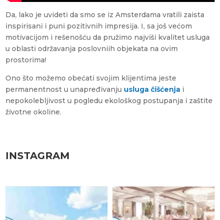
Da, lako je uvideti da smo se iz Amsterdama vratili zaista
inspirisani i puni pozitivnih impresija. I, sa još većom
motivacijom i rešenošću da pružimo najviši kvalitet usluga
u oblasti održavanja poslovniih objekata na ovim
prostorima!
Ono što možemo obećati svojim klijentima jeste
permanentnost u unapređivanju
usluga čišćenja
i
nepokolebljivost u pogledu ekološkog postupanja i zaštite
životne okoline.
INSTAGRAM