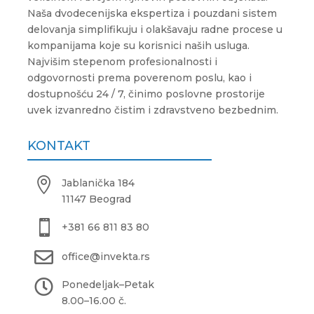
Naša dvodecenijska ekspertiza i pouzdani sistem
delovanja simplifikuju i olakšavaju radne procese u
kompanijama koje su korisnici naših usluga.
Najvišim stepenom profesionalnosti i
odgovornosti prema poverenom poslu, kao i
dostupnošću 24 / 7, činimo poslovne prostorije
uvek izvanredno čistim i zdravstveno bezbednim.
KONTAKT

Jablanička 184
11147 Beograd

+381 66 811 83 80

office@invekta.rs

Ponedeljak
–
Petak
8.00
–
16.00 č.