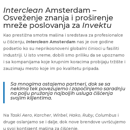
Interclean
Amsterdam –
Osveženje znanja i proširenje
mreže poslovanja za
Invektu
Kao prestižna smotra mašina i sredstava za profesionalce
u čišćenju,
Interclean
Amsterdam
nas je ove godine
podsetio ko su neprikosnoveni globalni činioci u fasiliti
industriji. U isto vreme, dobili smo priliku da se upoznamo
i sa kompanijama koje krupnim koracima probijaju tržište i
zauzimaju mesto koje im po kvalitetu pripada.
Sa mnogima ostajemo partneri, dok se sa
nekima tek povezujemo i započinjemo saradnju
na polju pružanja najboljih usluga čišćenja
svojim klijentima.
Na
Taski
Aero
,
Karcher
,
Wirbel
,
Hako
,
Ruby, Columbus
i
druge oslanjamo se i dalje, dok nove brendove uvršćujemo
u svoj kontigent mašina za čišćenje.