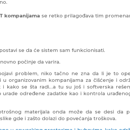
no.
u IT kompanijama
se retko prilagođava tim promena
postavi se da će sistem sam funkcionisati.
novno počinje da varira.
ojavi problem, niko tačno ne zna da li je to oper
ali u organizovanim kompanijama za čišćenje i odr
 i kako se šta radi…a tu su još i softverska rešen
o urade određene zadatke kao i kontrola urađeno
otrošnog materijala onda može da se desi da po
slike gde i zašto dolazi do povećanja troškova.
ijene u coworking prostorima i hubovima, kako održ