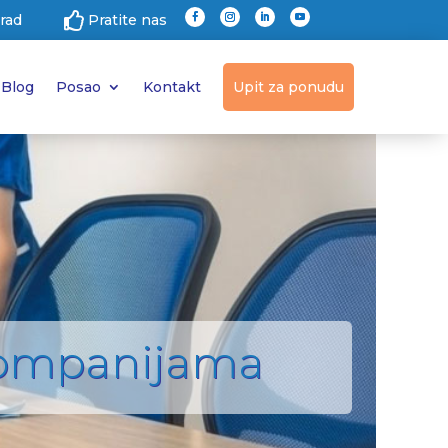

grad
Pratite nas
Blog
Posao
Kontakt
Upit za ponudu
 kompanijama