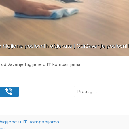
 higijene poslovnih objekata
|
Održavanje poslovni
i održavanje higijene u IT kompanijama
 higijene u IT kompanijama
enu