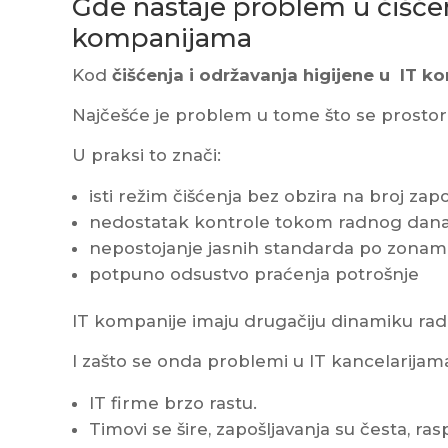
Gde nastaje problem u čišćen
kompanijama
Kod
čišćenja i održavanja higijene u IT 
Najčešće je problem u tome što se prostor t
U praksi to znači:
isti režim čišćenja bez obzira na broj zap
nedostatak kontrole tokom radnog dan
nepostojanje jasnih standarda po zonam
potpuno odsustvo praćenja potrošnje
IT kompanije imaju drugačiju dinamiku rada,
I zašto se onda problemi u IT kancelarijam
IT firme brzo rastu.
Timovi se šire, zapošljavanja su česta, r