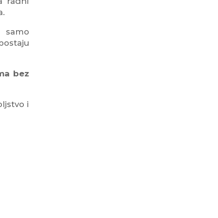
a radni
a.
e samo
postaju
ama bez
ljstvo i