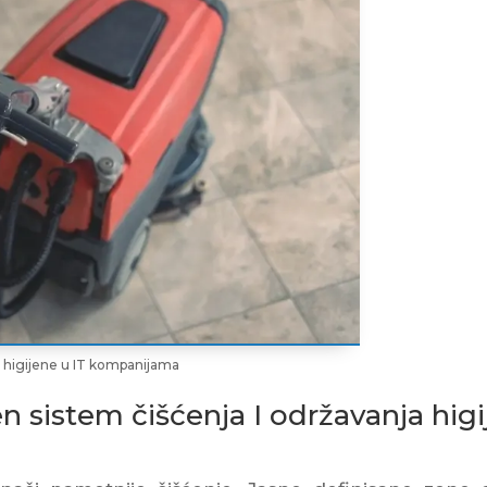
je higijene u IT kompanijama
n sistem čišćenja I održavanja hig