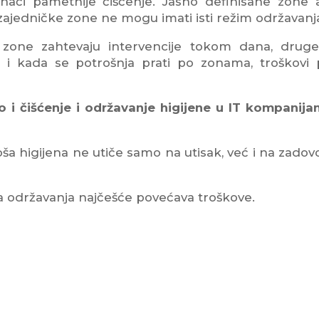
Znači pametnije čišćenje. Jasno definisane zone 
 i zajedničke zone ne mogu imati isti režim održavanj
 zone zahtevaju intervencije tokom dana, drug
i kada se potrošnja prati po zonama, troškovi 
i čišćenje i održavanje higijene u IT kompanij
oša higijena ne utiče samo na utisak, već i na zadovo
a održavanja najčešće povećava troškove.