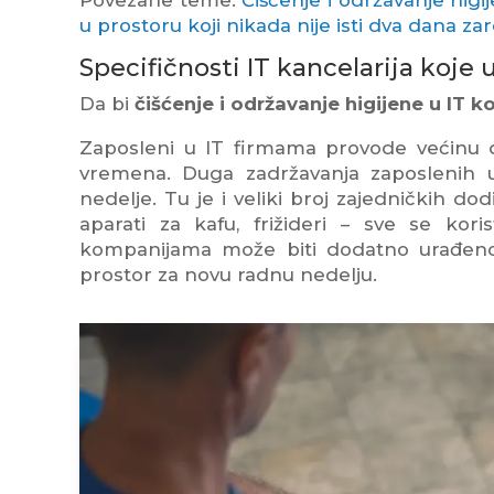
u prostoru koji nikada nije isti dva dana z
Specifičnosti IT kancelarija koje 
Da bi
čišćenje i održavanje higijene u IT
Zaposleni u IT firmama provode većinu d
vremena. Duga zadržavanja zaposlenih 
nedelje. Tu je i veliki broj zajedničkih dodi
aparati za kafu, frižideri – sve se kori
kompanijama može biti dodatno urađeno.
prostor za novu radnu nedelju.