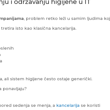
ju i održavanju higijene u IT
kompanijama
, problem retko leži u samim ljudima koji
retira isto kao klasična kancelarija.
oslenih
a
a
 ali sistem higijene često ostaje generički.
a ponavljaju?
aspored sedenja se menja, a
kancelarija
se koristi