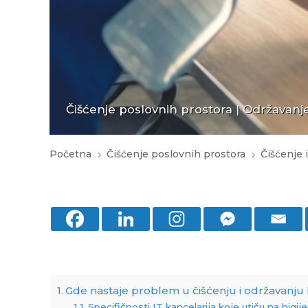
Čišćenje poslovnih prostora
|
Održavanje
Početna
Čišćenje poslovnih prostora
Čišćenje 
5
5
Gde nastaje problem u čišćenju i održavanju
Specifičnosti IT kancelarija koje utiču na higij