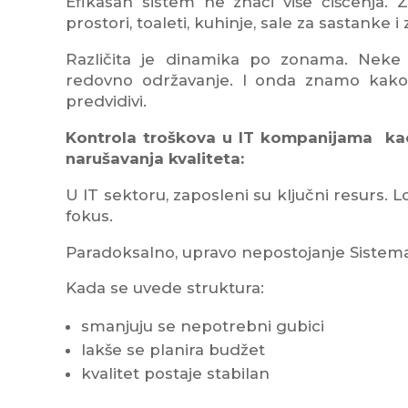
Efikasan sistem ne znači više čišćenja. 
prostori, toaleti, kuhinje, sale za sastanke
Različita je dinamika po zonama. Neke
redovno održavanje. I onda znamo kako 
predvidivi.
Kontrola troškova u IT kompanijama kao 
narušavanja kvaliteta:
U IT sektoru, zaposleni su ključni resurs. L
fokus.
Paradoksalno, upravo nepostojanje Sistem
Kada se uvede struktura:
smanjuju se nepotrebni gubici
lakše se planira budžet
kvalitet postaje stabilan