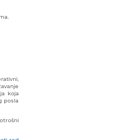
ma.
ativni,
žavanje
ja koja
g posla
trošni
ati red