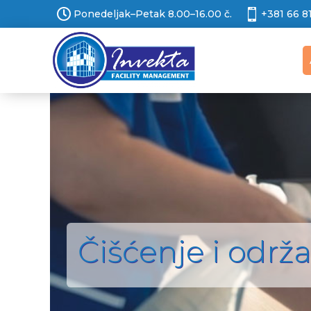


Ponedeljak–Petak 8.00–16.00 č.
+381 66 8
Čišćenje i održ