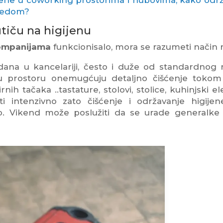
aredom?
utiču na higijenu
 kompanijama
funkcionisalo, mora se razumeti način 
ana u kancelariji, često i duže od standardnog
u prostoru onemugćuju detaljno čišćenje tokom
rnih tačaka ..tastature, stolovi, stolice, kuhinjski e
sti intenzivno zato čišćenje i održavanje higije
 Vikend može poslužiti da se urade generalke 