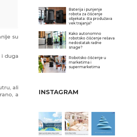
Baterija i punjenje
robota za čišćenje
objekata: šta produžava
vek trajanja?
Kako autonomno
anije su
robotsko čišćenje rešava
nedostatak radne
snage?
 i duga
Robotsko čišćenje u
marketima i
supermarketima
tru, ali
INSTAGRAM
rano, a