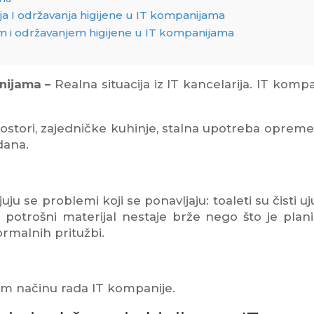
ja I održavanja higijene u IT kompanijama
m i održavanjem higijene u IT kompanijama
anijama –
Realna situacija iz IT kancelarija. IT komp
 prostori, zajedničke kuhinje, stalna upotreba opreme
dana.
 se problemi koji se ponavljaju: toaleti su čisti uju
 potrošni materijal nestaje brže nego što je plani
ormalnih pritužbi.
om načinu rada IT kompanije.