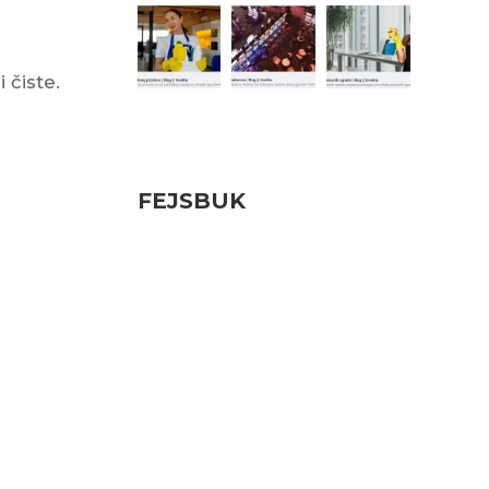
 čiste.
Pratite nas
FEJSBUK