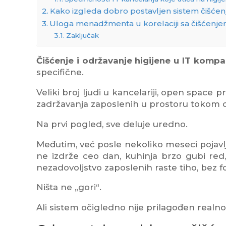
Kako izgleda dobro postavljen sistem čišćen
Uloga menadžmenta u korelaciji sa čišćenje
Zaključak
Čišćenje i održavanje higijene u IT komp
specifične.
Veliki broj ljudi u kancelariji, open space
zadržavanja zaposlenih u prostoru tokom 
Na prvi pogled, sve deluje uredno.
Međutim, već posle nekoliko meseci pojavljuju
ne izdrže ceo dan, kuhinja brzo gubi red,
nezadovoljstvo zaposlenih raste tiho, bez f
Ništa ne „gori“.
Ali sistem očigledno nije prilagođen realn