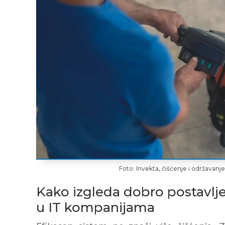
Foto: Invekta, čišćenje i održavan
Kako izgleda dobro postavlje
u IT kompanijama