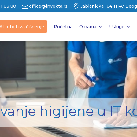


11 83 80
office@invekta.rs
Jablanička 184 11147 Beo
AI roboti za čišćenje
Početna
O nama
Usluge
avanje higijene u IT