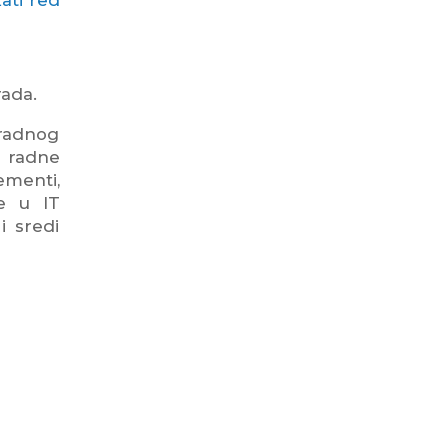
rada.
 radnog
 radne
lementi,
ne u IT
i sredi