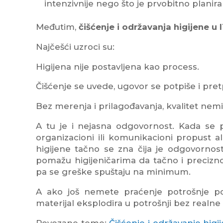
intenzivnije nego što je prvobitno planira
Međutim,
čišćenje i održavanja higijene 
Najčešći uzroci su:
Higijena nije postavljena kao process.
Čišćenje se uvede, ugovor se potpiše i pret
Bez merenja i prilagođavanja, kvalitet nemi
A tu je i nejasna odgovornost. Kada se p
organizacioni ili komunikacioni propust 
higijene tačno se zna čija je odgovornost
pomažu higijeničarima da tačno i precizn
pa se greške spuštaju na minimum.
A ako još nemete praćenje potrošnje p
materijal eksplodira u potrošnji bez realne 
Povezane teme:
Čišćenje i održavanje hig