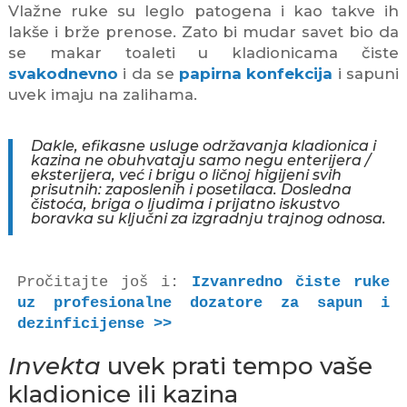
Vlažne ruke su leglo patogena i kao takve ih
lakše i brže prenose. Zato bi mudar savet bio da
se makar toaleti u kladionicama čiste
svakodnevno
i da se
papirna konfekcija
i sapuni
uvek imaju na zalihama.
Dakle, efikasne usluge održavanja kladionica i
kazina ne obuhvataju samo negu enterijera /
eksterijera, već i brigu o ličnoj higijeni svih
prisutnih: zaposlenih i posetilaca. Dosledna
čistoća, briga o ljudima i prijatno iskustvo
boravka su ključni za izgradnju trajnog odnosa.
Pročitajte još i: 
Izvanredno čiste ruke 
uz profesionalne dozatore za sapun i 
dezinficijense >>
Invekta
uvek prati tempo vaše
kladionice ili kazina