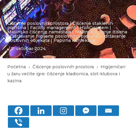
Čišćenje poslovnih prostora
|
Čišćenje staklenih
površina
|
Facility management
|
HVAC sistem
|
Mašinsko čišćenje nameštaja
|
Mašinsko pranje itisona
|
Održavanje higijene poslovnih objekata
|
Održavanje
poslovnih objekata
|
Papirna konfekcija
/ 7. oktobar 2024.
Početna
Čišćenje poslovnih prostora
Higijeničari
5
5
u žaru večite igre: čišćenje kladionica, slot-klubova i
kazina