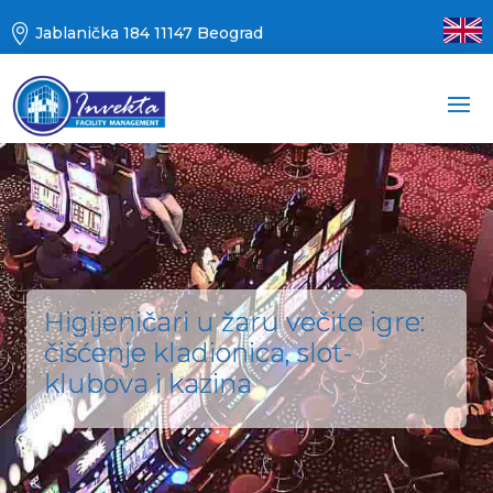

Jablanička 184 11147 Beograd
Higijeničari u žaru večite igre:
čišćenje kladionica, slot-
klubova i kazina