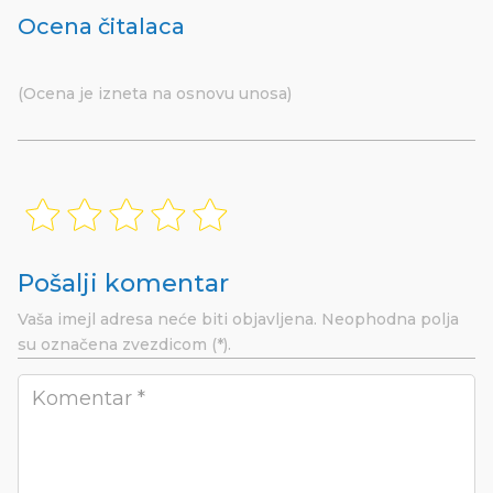
Ocena čitalaca
(Ocena je izneta na osnovu unosa)
Pošalji komentar
Vaša imejl adresa neće biti objavljena.
Neophodna polja
su označena
zvezdicom (*).