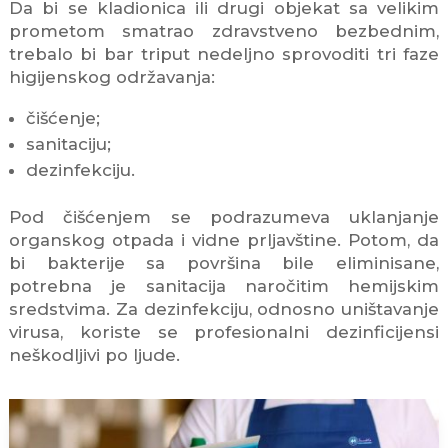
Da bi se kladionica ili drugi objekat sa velikim
prometom smatrao zdravstveno bezbednim,
trebalo bi bar triput nedeljno sprovoditi tri faze
higijenskog održavanja:
čišćenje;
sanitaciju;
dezinfekciju.
Pod čišćenjem se podrazumeva uklanjanje
organskog otpada i vidne prljavštine. Potom, da
bi bakterije sa površina bile eliminisane,
potrebna je sanitacija naročitim hemijskim
sredstvima. Za dezinfekciju, odnosno uništavanje
virusa, koriste se profesionalni dezinficijensi
neškodljivi po ljude.