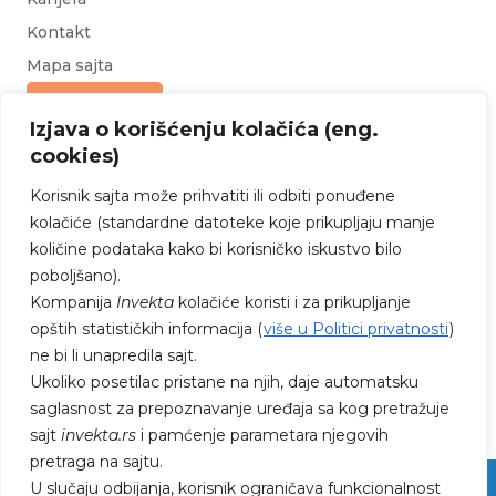
Kontakt
Mapa sajta
Upit za ponudu
Izjava o korišćenju kolačića (eng.
cookies)
Korisnik sajta može prihvatiti ili odbiti ponuđene
kolačiće (standardne datoteke koje prikupljaju manje
količine podataka kako bi korisničko iskustvo bilo
poboljšano).
PRATITE NAS NA FEJSBUKU I
Kompanija
Invekta
kolačiće koristi i za prikupljanje
INSTAGRAMU
opštih statističkih informacija (
više u Politici privatnosti
)
ne bi li unapredila sajt.
Ukoliko posetilac pristane na njih, daje automatsku
saglasnost za prepoznavanje uređaja sa kog pretražuje
sajt
invekta.rs
i pamćenje parametara njegovih
pretraga na sajtu.
U slučaju odbijanja, korisnik ograničava funkcionalnost