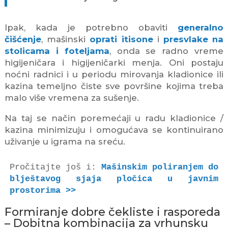
Ipak, kada je potrebno obaviti
generalno
čišćenje
, mašinski
oprati itisone
i
presvlake na
stolicama i foteljama
, onda se radno vreme
higijeničara i higijeničarki menja. Oni postaju
noćni radnici i u periodu mirovanja kladionice ili
kazina temeljno čiste sve površine kojima treba
malo više vremena za sušenje.
Na taj se način poremećaji u radu kladionice /
kazina minimizuju i omogućava se kontinuirano
uživanje u igrama na sreću.
Pročitajte još i: 
Mašinskim poliranjem do 
blještavog sjaja pločica u javnim 
prostorima >>
Formiranje dobre čekliste i rasporeda
– Dobitna kombinacija za vrhunsku