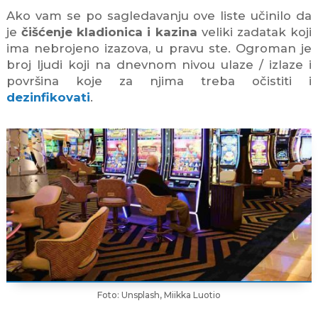
Ako vam se po sagledavanju ove liste učinilo da
je
čišćenje kladionica i kazina
veliki zadatak koji
ima nebrojeno izazova, u pravu ste. Ogroman je
broj ljudi koji na dnevnom nivou ulaze / izlaze i
površina koje za njima treba očistiti i
dezinfikovati
.
Foto: Unsplash, Miikka Luotio