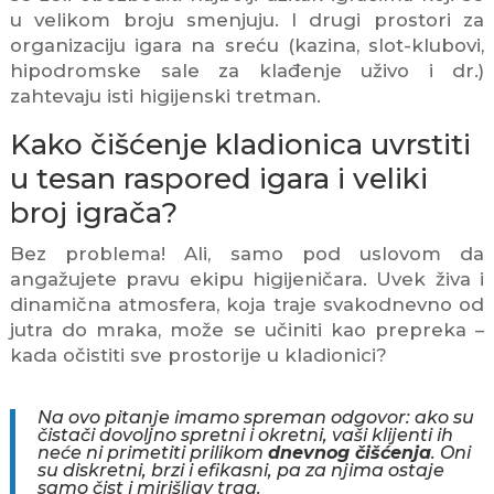
u velikom broju smenjuju. I drugi prostori za
organizaciju igara na sreću (kazina, slot-klubovi,
hipodromske sale za klađenje uživo i dr.)
zahtevaju isti higijenski tretman.
Kako čišćenje kladionica uvrstiti
u tesan raspored igara i veliki
broj igrača?
Bez problema! Ali, samo pod uslovom da
angažujete pravu ekipu higijeničara. Uvek živa i
dinamična atmosfera, koja traje svakodnevno od
jutra do mraka, može se učiniti kao prepreka –
kada očistiti sve prostorije u kladionici?
Na ovo pitanje imamo spreman odgovor: ako su
čistači dovoljno spretni i okretni, vaši klijenti ih
neće ni primetiti prilikom
dnevnog čišćenja
. Oni
su diskretni, brzi i efikasni, pa za njima ostaje
samo čist i mirišljav trag.