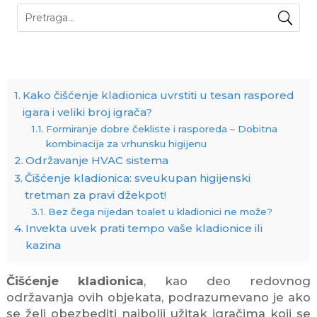
Kako čišćenje kladionica uvrstiti u tesan raspored
igara i veliki broj igrača?
Formiranje dobre čekliste i rasporeda – Dobitna
kombinacija za vrhunsku higijenu
Održavanje HVAC sistema
Čišćenje kladionica: sveukupan higijenski
tretman za pravi džekpot!
Bez čega nijedan toalet u kladionici ne može?
Invekta uvek prati tempo vaše kladionice ili
kazina
Čišćenje kladionica
, kao deo redovnog
održavanja ovih objekata, podrazumevano je ako
se želi obezbediti najbolji užitak igračima koji se