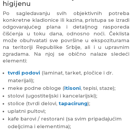
higijenu
Po sagledavanju svih objektivnih potreba
konkretne kladionice ili kazina, pristupa se izradi
odgovarajućeg plana i detaljnog rasporeda
čišćenja u toku dana, odnosno noći. Čeklista
može obuhvatati sve površine u ekspoziturama
na teritoriji Republike Srbije, ali i u upravnim
zgradama. Na njoj se obično nalaze sledeći
elementi:
tvrdi podovi
(laminat, tarket, pločice i dr.
materijali);
meke podne obloge (
itisoni
, tepisi, staze);
stolovi (ugostiteljski i kancelarijski);
stolice (tvrdi delovi,
tapacirung
);
uplatni pultovi;
kafe barovi / restorani (sa svim pripadajućim
odeljcima i elementima);