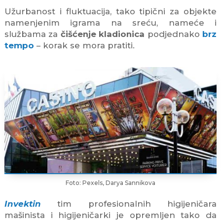
Užurbanost i fluktuacija, tako tipični za objekte
namenjenim igrama na sreću, nameće i
službama za
čišćenje kladionica
podjednako
brz
tempo
– korak se mora pratiti.
Foto: Pexels, Darya Sannikova
Invektin
tim profesionalnih higijeničara
mašinista i higijeničarki je opremljen tako da