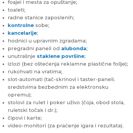
foajei i mesta za opuštanje;
toaleti;
radne stanice zaposlenih;
kontrolne
sobe;
kancelarije
;
hodnici u upravnim zgradama;
pregradni paneli od
alubonda
;
unutrašnje
staklene površine
;
izlozi (bez oštećenja reklamne plastične folije);
rukohvati na vratima;
slot-automati (tač-skrinovi i taster-paneli,
sredstvima bezbednim za elektronsku
opremu);
stolovi za rulet i poker uživo (čoja, obod stola,
ruletski točak i dr.);
čipovi i karte;
video-monitori (za praćenje igara i rezultata).