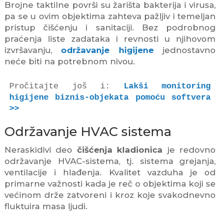
Brojne taktilne površi su žarišta bakterija i virusa,
pa se u ovim objektima zahteva pažljiv i temeljan
pristup čišćenju i sanitaciji. Bez podrobnog
praćenja liste zadataka i revnosti u njihovom
izvršavanju,
održavanje higijene
jednostavno
neće biti na potrebnom nivou.
Pročitajte još i: 
Lakši monitoring 
higijene biznis-objekata pomoću softvera 
>>
Održavanje HVAC sistema
Neraskidivi deo
čišćenja kladionica
je redovno
održavanje HVAC-sistema, tj. sistema grejanja,
ventilacije i hlađenja. Kvalitet vazduha je od
primarne važnosti kada je reč o objektima koji se
većinom drže zatvoreni i kroz koje svakodnevno
fluktuira masa ljudi.