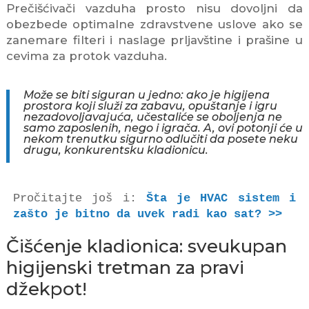
Prečišćivači vazduha prosto nisu dovoljni da
obezbede optimalne zdravstvene uslove ako se
zanemare filteri i naslage prljavštine i prašine u
cevima za protok vazduha.
Može se biti siguran u jedno: ako je higijena
prostora koji služi za zabavu, opuštanje i igru
nezadovoljavajuća, učestaliće se oboljenja ne
samo zaposlenih, nego i igrača. A, ovi potonji će u
nekom trenutku sigurno odlučiti da posete neku
drugu, konkurentsku kladionicu.
Pročitajte još i: 
Šta je HVAC sistem i 
zašto je bitno da uvek radi kao sat? >>
Čišćenje kladionica: sveukupan
higijenski tretman za pravi
džekpot!