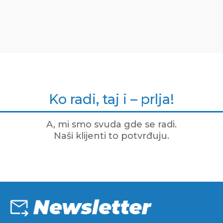
Ko radi, taj i – prlja!
A, mi smo svuda gde se radi.
Naši klijenti to potvrđuju.