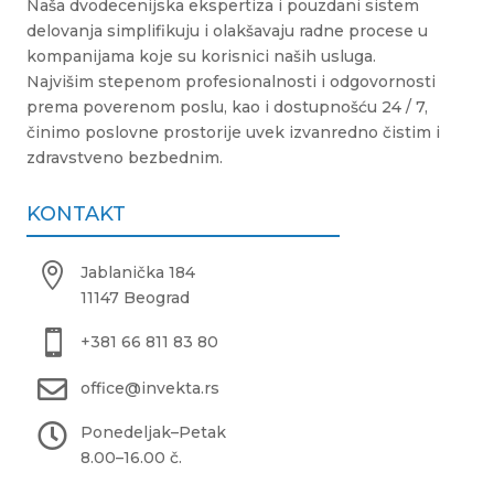
Naša dvodecenijska ekspertiza i pouzdani sistem
delovanja simplifikuju i olakšavaju radne procese u
kompanijama koje su korisnici naših usluga.
Najvišim stepenom profesionalnosti i odgovornosti
prema poverenom poslu, kao i dostupnošću 24 / 7,
činimo poslovne prostorije uvek izvanredno čistim i
zdravstveno bezbednim.
KONTAKT

Jablanička 184
11147 Beograd

+381 66 811 83 80

office@invekta.rs

Ponedeljak
–
Petak
8.00
–
16.00 č.