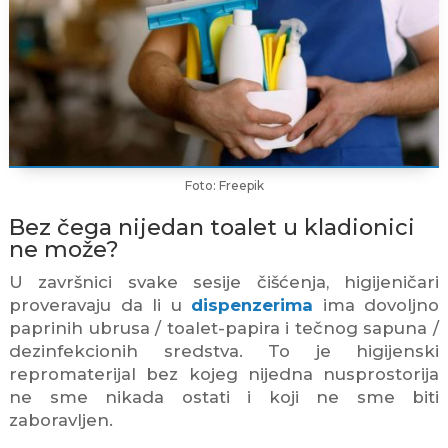
Foto: Freepik
Bez čega nijedan toalet u kladionici
ne može?
U završnici svake sesije čišćenja, higijeničari
proveravaju da li u
dispenzerima
ima dovoljno
paprinih ubrusa / toalet-papira i tečnog sapuna /
dezinfekcionih sredstva. To je higijenski
repromaterijal bez kojeg nijedna nusprostorija
ne sme nikada ostati i koji ne sme biti
zaboravljen.