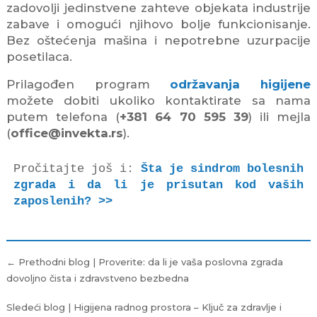
zadovolji jedinstvene zahteve objekata industrije
zabave i omogući njihovo bolje funkcionisanje.
Bez oštećenja mašina i nepotrebne uzurpacije
posetilaca.
Prilagođen program
održavanja higijene
možete dobiti ukoliko kontaktirate sa nama
putem telefona (
+381 64 70 595 39
) ili mejla
(
office@invekta.rs
).
Pročitajte još i: 
Šta je sindrom bolesnih 
zgrada i da li je prisutan kod vaših 
zaposlenih? >>
Kretanje
← Prethodni blog | Proverite: da li je vaša poslovna zgrada
članka
dovoljno čista i zdravstveno bezbedna
Sledeći blog | Higijena radnog prostora – Ključ za zdravlje i