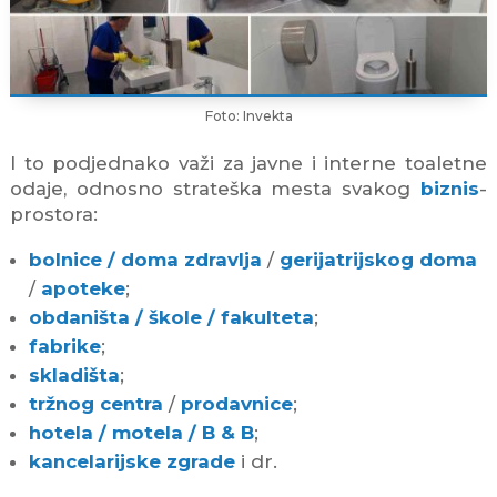
Foto: Invekta
I to podjednako važi za javne i interne toaletne
odaje, odnosno strateška mesta svakog
biznis
-
prostora:
bolnice / doma zdravlja
/
gerijatrijskog doma
/
apoteke
;
obdaništa / škole / fakulteta
;
fabrike
;
skladišta
;
tržnog centra
/
prodavnice
;
hotela / motela / B & B
;
kancelarijske zgrade
i dr.