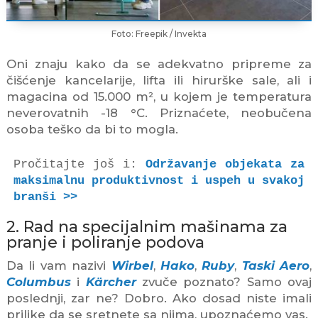
Foto: Freepik / Invekta
Oni znaju kako da se adekvatno pripreme za
čišćenje kancelarije, lifta ili hirurške sale, ali i
magacina od 15.000 m², u kojem je temperatura
neverovatnih -18 °C. Priznaćete, neobučena
osoba teško da bi to mogla.
Pročitajte još i: 
Održavanje objekata za 
maksimalnu produktivnost i uspeh u svakoj 
branši >>
2. Rad na specijalnim mašinama za
pranje i poliranje podova
Da li vam nazivi
Wirbel
,
Hako
,
Ruby
,
Taski Aero
,
Columbus
i
Kärcher
zvuče poznato? Samo ovaj
poslednji, zar ne? Dobro. Ako dosad niste imali
prilike da se sretnete sa njima, upoznaćemo vas.