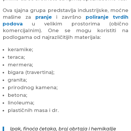
Ova sjajna grupa predstavlja industrijske, moćne
mašine za
pranje
i završno
poliranje tvrdih
podova
u velikim prostorima (obično
komercijalnim). One se mogu koristiti na
podlogama od najrazličitijih materijala:
keramike;
teraca;
mermera;
bigara (travertina);
granita;
prirodnog kamena;
betona;
linoleuma;
plastičnih masa i dr.
Ipak, finoća četaka, broj obrtaja i hemikalije