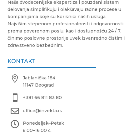
Naša dvodecenijska ekspertiza i pouzdani sistem
delovanja simplifikuju i olakšavaju radne procese u
kompanijama koje su korisnici naših usluga.
Najvišim stepenom profesionalnosti i odgovornosti
prema poverenom poslu, kao i dostupnošću 24 / 7,
činimo poslovne prostorije uvek izvanredno čistim i
zdravstveno bezbednim.
KONTAKT

Jablanička 184
11147 Beograd

+381 66 811 83 80

office@invekta.rs

Ponedeljak
–
Petak
8.00
–
16.00 č.