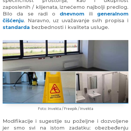
specifičnost prostorija, kao i ukupnost
zaposlenih / klijenata, iznećemo najbolji predlog.
Bilo da se radi o
dnevnom
ili
generalnom
čišćenju
. Naravno, uz uvažavanje svih propisa i
standarda
bezbednosti i kvaliteta usluge.
Foto: Invekta / Freepik / Invekta
Modifikacije i sugestije su poželjne i dozvoljene
jer smo svi na istom zadatku: obezbeđenju