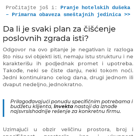
Pročitajte još i: 
Pranje hotelskih dušeka 
– Primarna obaveza smeštajnih jedinica >>
Da li je svaki plan za čišćenje
poslovnih zgrada isti?
Odgovor na ovo pitanje je negativan iz razloga
što nisu svi objekti isti, nemaju istu strukturu i ne
karakterišu ih podjednak promet i upotreba.
Takođe, neki se čiste danju, neki tokom noći.
Jedni kontinuirano celog dana, drugi jednom ili
dvaput nedeljno, jednokratno.
Prilagođavajući ponudu specifičnim potrebama i
budžetu klijenta,
Invekta
nastoji da iznađe
najsvrsishodnije rešenje za konkretnu firmu.
Uzimajući u obzir veličinu prostora, broj i