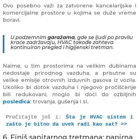
Ovo posebno važi za zatvorene kancelarijske i
komercijalne prostore u kojima se duže vreme
boravi.
U podzemnim
garažama
, gde se ljudi po pravilu
kraće zadržavaju, HVAC takođe zahteva
kontinuiran pregled i higijenski tretman.
Naime, u tim prostorima na velikim dubinama
nedostaje prirodnog vazduha, a prisutne su
velike emisije otrovnih izduvnih gasova iz vozila.
Ukoliko bi dotok vazduha i njegovo pročišćenje
bili redukovani, moglo bi doći do ozbiljnih
posledica
: trovanja, gušenja i sl.
Pročitajte još i: 
Šta je HVAC sistem i 
zašto je bitno da uvek radi kao sat? >>
6. Finiš sanitarnog tretmana: papirna