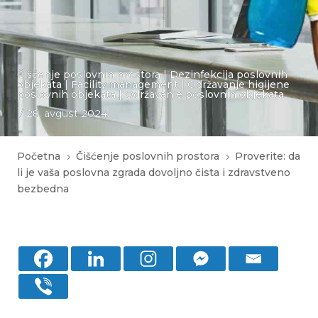
Čišćenje poslovnih prostora
|
Dezinfekcija poslovnih
objekata
|
Facility management
|
Održavanje higijene
poslovnih objekata
|
Održavanje poslovnih objekata
/ 28. avgust 2024.
Početna
Čišćenje poslovnih prostora
Proverite: da
5
5
li je vaša poslovna zgrada dovoljno čista i zdravstveno
bezbedna