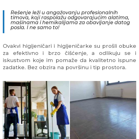
Rešenje leži u angažovanju profesionalnih
timova, koji raspolažu odgovarajućim alatima,
mašinama i hemikalijama za obavljanje datog
posla. I ne samo to!
Ovakvi higijeničari i higijeničarke su prošli obuke
za efektivno i brzo čišćenje, a odlikuju se i
iskustvom koje im pomaže da kvalitetno ispune
zadatke. Bez obzira na površinu i tip prostora.