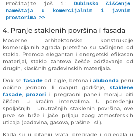
Pročitajte još i: 
Dubinsko čišćenje 
nameštaja u komercijalnim i javnim 
prostorima >>
4. Pranje staklenih površina i fasada
Moderne arhitektonske konstrukcije
komercijalnih zgrada pretežno su sačinjene od
stakla. Premda elegantan i energetski efikasan
materijal, staklo zahteva češće održavanje od
drugih, klasičnih građevinskih materijala.
Dok se
fasade
od cigle, betona i
alubonda
peru
obično jednom ili dvaput godišnje,
staklene
fasade
,
prozori
i pregradni paneli moraju biti
čišćeni u kraćim intervalima. U poređenju
spoljašnjih i unutrašnjih staklenih površina, ove
prve se brže i jače prljaju zbog atmosferskih
uticaja (padavina, gasova, prašine i sl.).
Kada su u pitanju vrata, pregrade i ogledala u