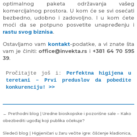
optimalnog paketa održavanja vašeg
komercijalnog prostora. U kom će se svi osećati
bezbedno, udobno i zadovoljno. I u kom ćete
moći da se potpuno posvetite unapređenju i
rastu svog biznisa
.
Ostavljamo vam
kontakt
-podatke, a vi znate šta
vam je činiti:
office@invekta.rs
i
+381 64 70 595
39
.
Pročitajte još i: 
Perfektna higijena u 
teretani – Prvi preduslov da pobedite 
konkurenciju! >>
Kretanje
← Prethodni blog | Uredne bioskopske i pozorišne sale – Kako
članka
obezbediti ugođaj koji publika očekuje?
Sledeći blog | Higijeničari u žaru večite igre: čišćenje kladionica,