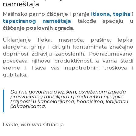
nameštaja
Mašinsko parno čišćenje i pranje
itisona, tepiha
i
tapaciranog nameštaja
takođe spadaju u
čišćenje poslovnih zgrada
.
Uklanjanje fleka, masnoća, prašine, lepka,
alergena, grinja i drugih kontaminata značajno
doprinosi zdravlju zaposlenih. Podrazumevano,
povećava njihovu produktivnost, a vama štedi
vreme i lišava vas nepotrebnih troškova i
gubitaka.
Da i ne govorimo o lepšem, osveženom izgledu
presvučenog mobilijara i produžetku njegove
trajnosti u kancelarijama, hodnicima, lobijima i
čakaonicama.
Dakle,
win-win
situacija.