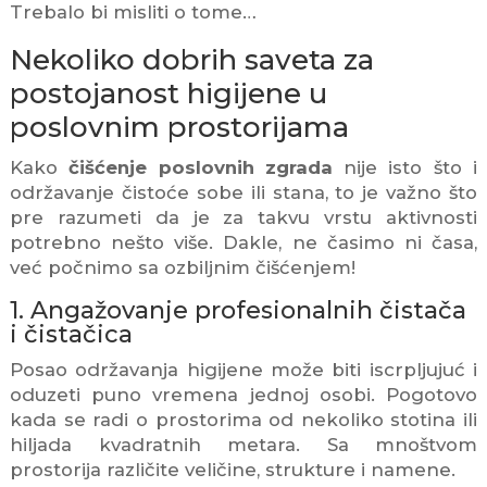
Trebalo bi misliti o tome…
Nekoliko dobrih saveta za
postojanost higijene u
poslovnim prostorijama
Kako
čišćenje poslovnih zgrada
nije isto što i
održavanje čistoće sobe ili stana, to je važno što
pre razumeti da je za takvu vrstu aktivnosti
potrebno nešto više. Dakle, ne časimo ni časa,
već počnimo sa ozbiljnim čišćenjem!
1. Angažovanje profesionalnih čistača
i čistačica
Posao održavanja higijene može biti iscrpljujuć i
oduzeti puno vremena jednoj osobi. Pogotovo
kada se radi o prostorima od nekoliko stotina ili
hiljada kvadratnih metara. Sa mnoštvom
prostorija različite veličine, strukture i namene.