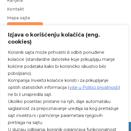
Karijera
Kontakt
Mapa sajta
Upit za ponudu
Izjava o korišćenju kolačića (eng.
cookies)
Korisnik sajta može prihvatiti ili odbiti ponuđene
kolačiće (standardne datoteke koje prikupljaju manje
količine podataka kako bi korisničko iskustvo bilo
poboljšano).
PRATITE NAS NA FEJSBUKU I
Kompanija
Invekta
kolačiće koristi i za prikupljanje
INSTAGRAMU
opštih statističkih informacija (
više u Politici privatnosti
)
ne bi li unapredila sajt.
Ukoliko posetilac pristane na njih, daje automatsku
saglasnost za prepoznavanje uređaja sa kog pretražuje
sajt
invekta.rs
i pamćenje parametara njegovih
pretraga na sajtu.
U slučaju odbijanja, korisnik ograničava funkcionalnost