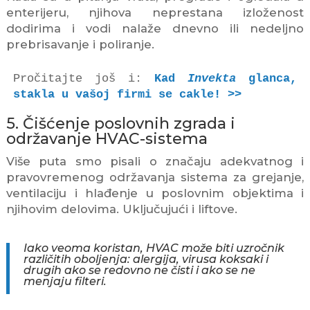
enterijeru, njihova neprestana izloženost
dodirima i vodi nalaže dnevno ili nedeljno
prebrisavanje i poliranje.
Pročitajte još i: 
Kad 
Invekta
 glanca, 
stakla u vašoj firmi se cakle! >>
5. Čišćenje poslovnih zgrada i
održavanje HVAC-sistema
Više puta smo pisali o značaju adekvatnog i
pravovremenog održavanja sistema za grejanje,
ventilaciju i hlađenje u poslovnim objektima i
njihovim delovima. Uključujući i liftove.
Iako veoma koristan, HVAC može biti uzročnik
različitih oboljenja: alergija, virusa koksaki i
drugih ako se redovno ne čisti i ako se ne
menjaju filteri.