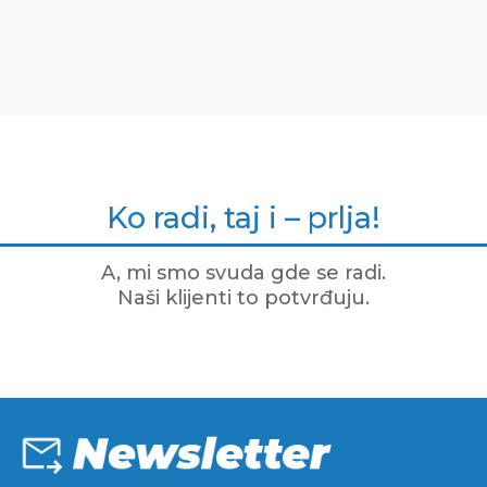
Ko radi, taj i – prlja!
A, mi smo svuda gde se radi.
Naši klijenti to potvrđuju.