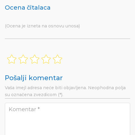
Ocena čitalaca
(Ocena je izneta na osnovu unosa)
Pošalji komentar
Vaša imejl adresa neće biti objavljena.
Neophodna polja
su označena
zvezdicom (*).