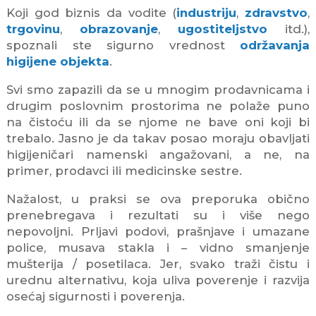
Koji god biznis da vodite (
industriju
,
zdravstvo
,
trgovinu
,
obrazovanje
,
ugostiteljstvo
itd.),
spoznali ste sigurno vrednost
održavanja
higijene objekta
.
Svi smo zapazili da se u mnogim prodavnicama i
drugim poslovnim prostorima ne polaže puno
na čistoću ili da se njome ne bave oni koji bi
trebalo. Jasno je da takav posao moraju obavljati
higijeničari namenski angažovani, a ne, na
primer, prodavci ili medicinske sestre.
Nažalost, u praksi se ova preporuka obično
prenebregava i rezultati su i više nego
nepovoljni. Prljavi podovi, prašnjave i umazane
police, musava stakla i – vidno smanjenje
mušterija / posetilaca. Jer, svako traži čistu i
urednu alternativu, koja uliva poverenje i razvija
osećaj sigurnosti i poverenja.