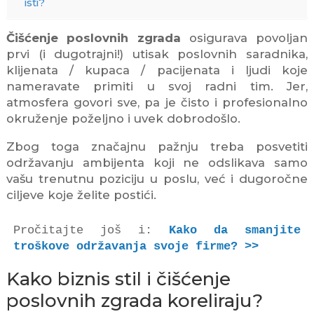
isti?
Čišćenje poslovnih zgrada
osigurava povoljan
prvi (i dugotrajni!) utisak poslovnih saradnika,
klijenata / kupaca / pacijenata i ljudi koje
nameravate primiti u svoj radni tim. Jer,
atmosfera govori sve, pa je čisto i profesionalno
okruženje poželjno i uvek dobrodošlo.
Zbog toga značajnu pažnju treba posvetiti
održavanju ambijenta koji ne odslikava samo
vašu trenutnu poziciju u poslu, već i dugoročne
ciljeve koje želite postići.
Pročitajte još i: 
Kako da smanjite 
troškove održavanja svoje firme? >>
Kako biznis stil i čišćenje
poslovnih zgrada koreliraju?