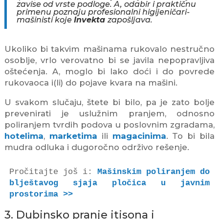
zavise od vrste podloge. A, odabir i praktičnu
primenu poznaju profesionalni higijeničari-
mašinisti koje
Invekta
zapošljava.
Ukoliko bi takvim mašinama rukovalo nestručno
osoblje, vrlo verovatno bi se javila nepopravljiva
oštećenja. A, moglo bi lako doći i do povrede
rukovaoca i(li) do pojave kvara na mašini.
U svakom slučaju, štete bi bilo, pa je zato bolje
prevenirati je uslužnim pranjem, odnosno
poliranjem tvrdih podova u poslovnim zgradama,
hotelima
,
marketima
ili
magacinima
. To bi bila
mudra odluka i dugoročno održivo rešenje.
Pročitajte još i: 
Mašinskim poliranjem do 
blještavog sjaja pločica u javnim 
prostorima >>
3. Dubinsko pranje itisona i