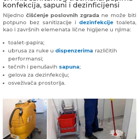
konfekcija, sapuni i dezinficijensi
Nijedno
čišćenje poslovnih zgrada
ne može biti
potpuno bez sanitizacije i
dezinfekcije
toaleta,
kao i završnih elemenata lične higijene u njima:
toalet-papira;
ubrusa za ruke u
dispenzerima
različitih
performansi;
tečnih i penušavih
sapuna
;
gelova za dezinfekciju;
osveživača prostorija.