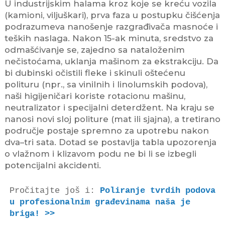
U industrijskim halama kroz koje se kreću vozila
(kamioni, viljuškari), prva faza u postupku čišćenja
podrazumeva nanošenje razgrađivača masnoće i
teških naslaga. Nakon 15-ak minuta, sredstvo za
odmašćivanje se, zajedno sa nataloženim
nečistoćama, uklanja mašinom za ekstrakciju. Da
bi dubinski očistili fleke i skinuli oštećenu
polituru (npr., sa vinilnih i linolumskih podova),
naši higijeničari koriste rotacionu mašinu,
neutralizator i specijalni deterdžent. Na kraju se
nanosi novi sloj politure (mat ili sjajna), a tretirano
područje postaje spremno za upotrebu nakon
dva–tri sata. Dotad se postavlja tabla upozorenja
o vlažnom i klizavom podu ne bi li se izbegli
potencijalni akcidenti.
Pročitajte još i: 
Poliranje tvrdih podova 
u profesionalnim građevinama naša je 
briga! >>