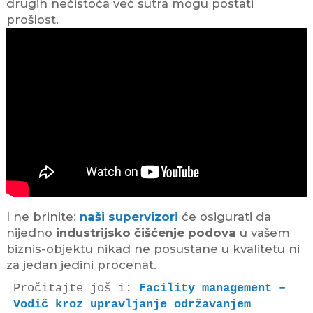
drugih nečistoća već sutra mogu postati
prošlost.
I ne brinite:
naši supervizori
će osigurati da
nijedno
industrijsko čišćenje podova
u vašem
biznis-objektu nikad ne posustane u kvalitetu ni
za jedan jedini procenat.
Pročitajte još i: 
Facility management – 
Vodič kroz upravljanje održavanjem 