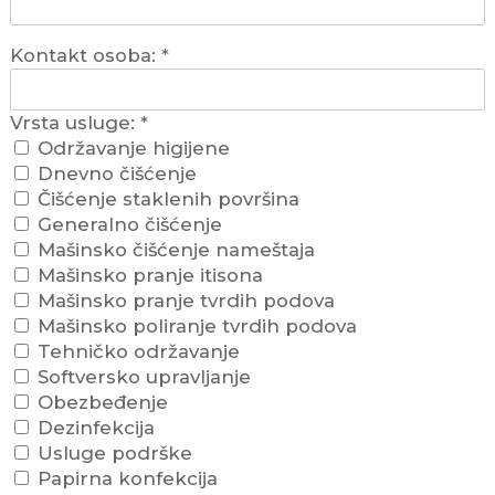
Kontakt osoba:
*
Vrsta usluge:
*
Održavanje higijene
Dnevno čišćenje
Čišćenje staklenih površina
Generalno čišćenje
Mašinsko čišćenje nameštaja
Mašinsko pranje itisona
Mašinsko pranje tvrdih podova
Mašinsko poliranje tvrdih podova
Tehničko održavanje
Softversko upravljanje
Obezbeđenje
Dezinfekcija
Usluge podrške
Papirna konfekcija