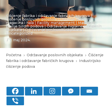
Čišćenje fabrika i održavanje fabričkih krugova
|
Čišćenje poslovnih prostora
|
Čišćenje skladišta
magacina i hala
|
Facility management
|
Mašinsko
pranje tvrdih podova
|
Održavanje higijene poslovnih
objekata
|
Održavanje poslovnih objekata
|
Uncategorized
/ 7. maj 2024.
Početna
Održavanje poslovnih objekata
Čišćenje
5
5
fabrika i održavanje fabričkih krugova
Industrijsko
5
čišćenje podova