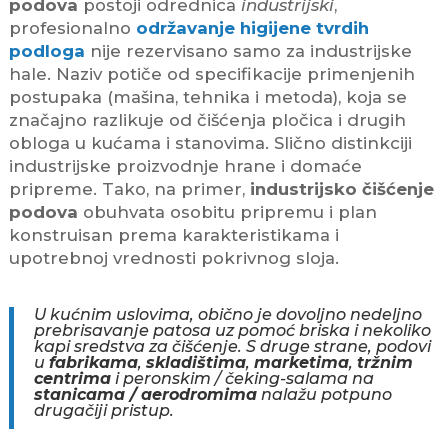
podova
postoji odrednica
industrijski
,
profesionalno
održavanje higijene tvrdih
podloga
nije rezervisano samo za industrijske
hale. Naziv potiče od specifikacije primenjenih
postupaka (mašina, tehnika i metoda), kojа se
značajno razlikuje od čišćenja pločica i drugih
obloga u kućama i stanovima. Slično distinkciji
industrijske proizvodnje hrane i domaće
pripreme. Tako, na primer,
industrijsko čišćenje
podova
obuhvata osobitu pripremu i plan
konstruisan prema karakteristikama i
upotrebnoj vrednosti pokrivnog sloja.
U kućnim uslovima, obično je dovoljno nedeljno
prebrisavanje patosa uz pomoć briska i nekoliko
kapi sredstva za čišćenje. S druge strane, podovi
u
fabrikama
,
skladištima
,
marketima
,
tržnim
centrima
i peronskim / čeking-salama na
stanicama / aerodromima
nalažu potpuno
drugačiji pristup.