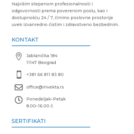
Najvišim stepenom profesionalnosti i
odgovornosti prema poverenom poslu, kao i
dostupnošću 24 / 7, činimo poslovne prostorije
uvek izvanredno čistim i zdravstveno bezbednim.
KONTAKT

Jablanička 184
11147 Beograd

+381 66 811 83 80

office@invekta.rs

Ponedeljak
–
Petak
8.00
–
16.00 č.
SERTIFIKATI