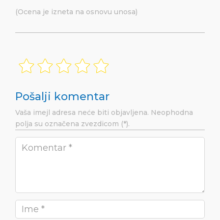
(Ocena je izneta na osnovu unosa)
Pošalji komentar
Vaša imejl adresa neće biti objavljena.
Neophodna
polja su označena
zvezdicom (*).