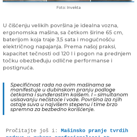
Foto: Invekta
U čišćenju velikih površina je idealna vozna,
ergonomska mašina, sa četkom širine 65 cm,
baterijom koja traje 3,5 sata i mogućnošću
električnog napajanja. Prema našoj praksi,
kapacitet tečnosti od 120 l i pogon na prednjem
točku obezbeđuju odlične performanse i
postignuća.
Specifičnost rada na ovim mašinama se
manifestuje u dubinskom pranju podloge
četkama i sunđerastim kaišem. I – simultanom
usisavanju nečistoće i vode. Površina iza njih
ostaje suva u najvišem stepenu i time brzo
spremna za bezbedno korišćenje.
Pročitajte još i: 
Mašinsko pranje tvrdih 