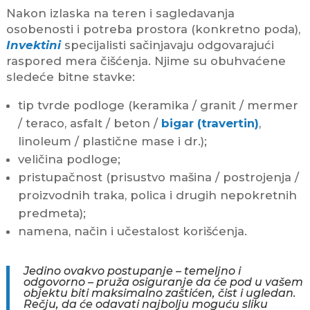
Nakon izlaska na teren i sagledavanja
osobenosti i potreba prostora (konkretno poda),
Invektini
specijalisti sačinjavaju odgovarajući
raspored mera čišćenja. Njime su obuhvaćene
sledeće bitne stavke:
tip tvrde podloge (keramika / granit / mermer
/ teraco, asfalt / beton /
bigar (travertin)
,
linoleum / plastične mase i dr.);
veličina podloge;
pristupačnost (prisustvo mašina / postrojenja /
proizvodnih traka, polica i drugih nepokretnih
predmeta);
namena, način i učestalost korišćenja.
Jedino ovakvo postupanje – temeljno i
odgovorno – pruža osiguranje da će pod u vašem
objektu biti maksimalno zaštićen, čist i ugledan.
Rečju, da će odavati najbolju moguću sliku