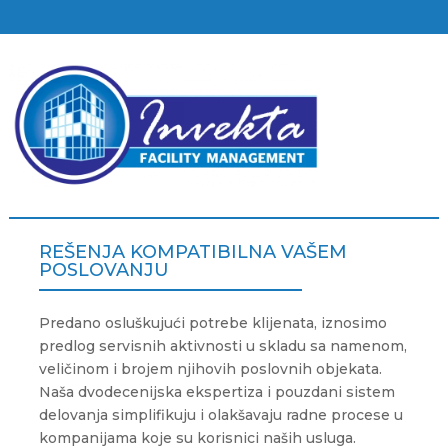
REŠENJA KOMPATIBILNA VAŠEM
POSLOVANJU
Predano osluškujući potrebe klijenata, iznosimo
predlog servisnih aktivnosti u skladu sa namenom,
veličinom i brojem njihovih poslovnih objekata.
Naša dvodecenijska ekspertiza i pouzdani sistem
delovanja simplifikuju i olakšavaju radne procese u
kompanijama koje su korisnici naših usluga.