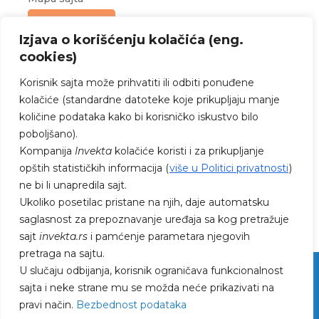
Upit za ponudu
Izjava o korišćenju kolačića (eng.
cookies)
Korisnik sajta može prihvatiti ili odbiti ponuđene
kolačiće (standardne datoteke koje prikupljaju manje
količine podataka kako bi korisničko iskustvo bilo
poboljšano).
PRATITE NAS NA FEJSBUKU I
Kompanija
Invekta
kolačiće koristi i za prikupljanje
INSTAGRAMU
opštih statističkih informacija (
više u Politici privatnosti
)
ne bi li unapredila sajt.
Ukoliko posetilac pristane na njih, daje automatsku
saglasnost za prepoznavanje uređaja sa kog pretražuje
sajt
invekta.rs
i pamćenje parametara njegovih
pretraga na sajtu.
U slučaju odbijanja, korisnik ograničava funkcionalnost
sajta i neke strane mu se možda neće prikazivati na
pravi način.
Bezbednost podataka