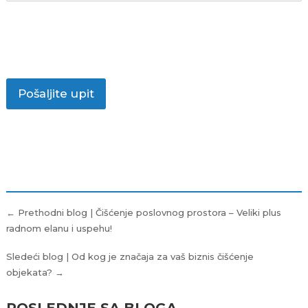
Pošaljite upit
Kretanje
← Prethodni blog | Čišćenje poslovnog prostora – Veliki plus
članka
radnom elanu i uspehu!
Sledeći blog | Od kog je značaja za vaš biznis čišćenje
objekata? →