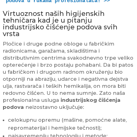
podova u rukama profesionalaca! >>
Virtuoznost naših higijenskih
tehničara kad je u pitanju
industrijsko čišćenje podova svih
vrsta
Pločice i druge podne obloge u fabričkim
radionicama, garažama, skladištima i
distributivnim centrima svakodnevno trpe veliko
opterećenje i brzo postaju pohabani. Da bi patos
u fabričkom i drugom radnom okruženju bio
otporniji na abraziju, udarce i negativna dejstva
ulja, rastvarača i teških hemikalija, on mora biti
redovno čišćen. U to nema sumnje. Zato naša
profesionalna usluga
industrijskog čišćenja
podova
neizostavno uključuje:
celokupnu opremu (mašine, pomoćne alate,
repromaterijal i hemijske tečnosti);
najsavremeniju tehnologiju i metode;