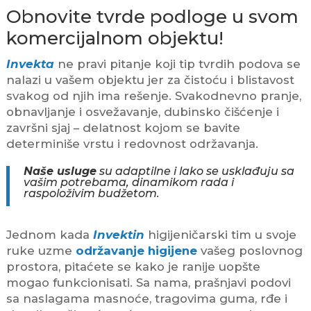
Obnovite tvrde podloge u svom
komercijalnom objektu!
Invekta
ne pravi pitanje koji tip tvrdih podova se
nalazi u vašem objektu jer za čistoću i blistavost
svakog od njih ima rešenje. Svakodnevno pranje,
obnavljanje i osvežavanje, dubinsko čišćenje i
završni sjaj – delatnost kojom se bavite
determiniše vrstu i redovnost održavanja.
Naše usluge
su adaptilne i lako se usklađuju sa
vašim potrebama, dinamikom rada i
raspoloživim budžetom.
Jednom kada
Invektin
higijeničarski tim u svoje
ruke uzme
održavanje higijene
vašeg poslovnog
prostora, pitaćete se kako je ranije uopšte
mogao funkcionisati. Sa nama, prašnjavi podovi
sa naslagama masnoće, tragovima guma, rđe i