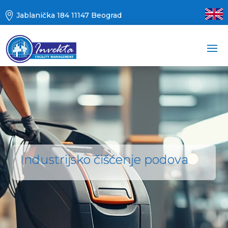

Jablanička 184 11147 Beograd
Industrijsko čišćenje podova