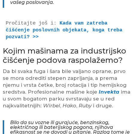
vašeg poslovanja.
Pročitajte još i: 
Kada vam zatreba 
čišćenje poslovnih objekata, koga treba 
pozvati? >>
Kojim mašinama za industrijsko
čišćenje podova raspolažemo?
Da bi svaka fuga i šara bile valjano oprane, prvo
se mora odrediti stepen zaprljanja, a prema
njemu i vrsta četke, broj rotacija i tip hemijskog
sredstva. Profesionalne mašine koje
Invekta
ima
u svom bogatom parku svrstavaju se u red
najkvalitetnijih:
Wirbel
,
Hako
,
Ruby
i druge.
Bilo da su vozne ili gurajuće, benzinskog,
električnog ili baterijskog pogona, njihova
efikasnost se ne dovodi u pitanje. Razlog tome je