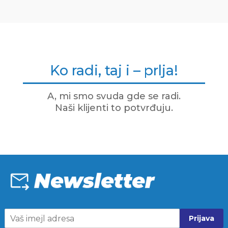
Ko radi, taj i – prlja!
A, mi smo svuda gde se radi.
Naši klijenti to potvrđuju.
Prijava