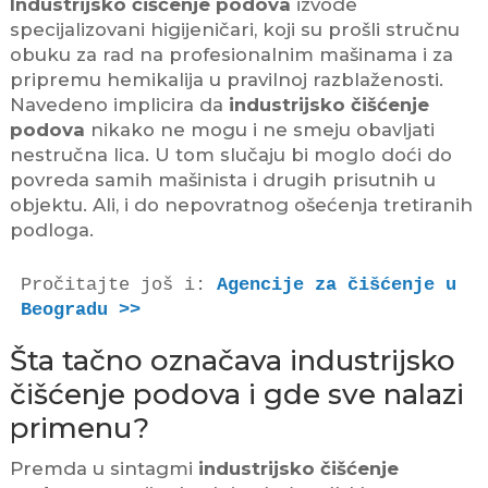
Industrijsko čišćenje podova
izvode
specijalizovani higijeničari, koji su prošli stručnu
obuku za rad na profesionalnim mašinama i za
pripremu hemikalija u pravilnoj razblaženosti.
Navedeno implicira da
industrijsko čišćenje
podova
nikako ne mogu i ne smeju obavljati
nestručna lica. U tom slučaju bi moglo doći do
povreda samih mašinista i drugih prisutnih u
objektu. Ali, i do nepovratnog ošećenja tretiranih
podloga.
Pročitajte još i: 
Agencije za čišćenje u 
Beogradu >>
Šta tačno označava industrijsko
čišćenje podova i gde sve nalazi
primenu?
Premda u sintagmi
industrijsko čišćenje