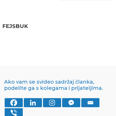
Pratite nas
FEJSBUK
Ako vam se svideo sadržaj članka,
podelite ga s kolegama i prijateljima.