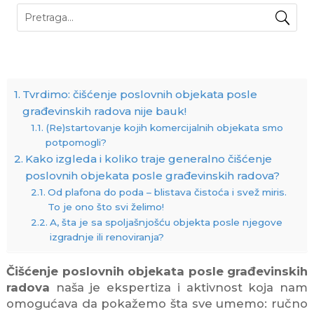
Tvrdimo: čišćenje poslovnih objekata posle
građevinskih radova nije bauk!
(Re)startovanje kojih komercijalnih objekata smo
potpomogli?
Kako izgleda i koliko traje generalno čišćenje
poslovnih objekata posle građevinskih radova?
Od plafona do poda – blistava čistoća i svež miris.
To je ono što svi želimo!
A, šta je sa spoljašnjošću objekta posle njegove
izgradnje ili renoviranja?
Čišćenje poslovnih objekata posle građevinskih
radova
naša je ekspertiza i aktivnost koja nam
omogućava da pokažemo šta sve umemo: ručno