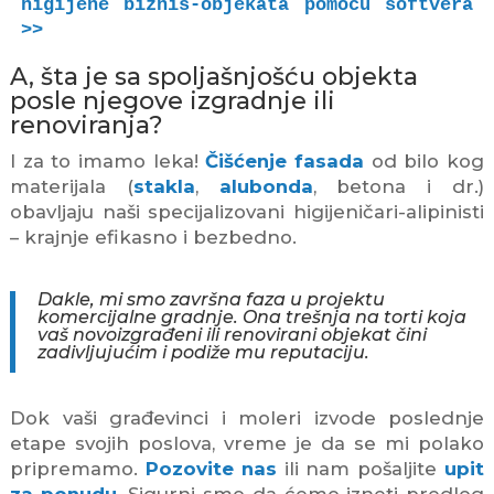
higijene biznis-objekata pomoću softvera 
>>
A, šta je sa spoljašnjošću objekta
posle njegove izgradnje ili
renoviranja?
I za to imamo leka!
Čišćenje fasada
od bilo kog
materijala (
stakla
,
alubonda
, betona i dr.)
obavljaju naši specijalizovani higijeničari-alipinisti
– krajnje efikasno i bezbedno.
Dakle, mi smo završna faza u projektu
komercijalne gradnje. Ona trešnja na torti koja
vaš novoizgrađeni ili renovirani objekat čini
zadivljujućim i podiže mu reputaciju.
Dok vaši građevinci i moleri izvode poslednje
etape svojih poslova, vreme je da se mi polako
pripremamo.
Pozovite nas
ili nam pošaljite
upit