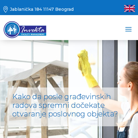

Jablanička 184 11147 Beograd
Kako da posle građevinskih
radova spremni dočekate
otvaranje poslovnog objekta?