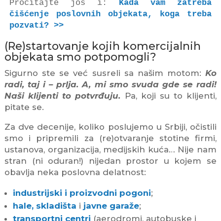
Pročitajte još i: 
Kada vam zatreba 
čišćenje poslovnih objekata, koga treba 
pozvati? >>
(Re)startovanje kojih komercijalnih
objekata smo potpomogli?
Sigurno ste se već susreli sa našim motom:
Ko
radi, taj i – prlja. A, mi smo svuda gde se radi!
Naši klijenti to potvrđuju.
Pa, koji su to klijenti,
pitate se.
Za dve decenije, koliko poslujemo u Srbiji, očistili
smo i pripremili za (re)otvaranje stotine firmi,
ustanova, organizacija, medijskih kuća… Nije nam
stran (ni oduran!) nijedan prostor u kojem se
obavlja neka poslovna delatnost:
industrijski i proizvodni pogoni
;
hale, skladišta
i
javne garaže
;
transportni centri
(aerodromi, autobuske i