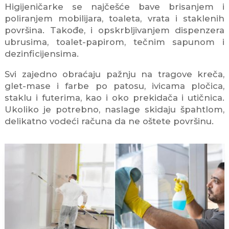
Higijeničarke se najčešće bave brisanjem i
poliranjem mobilijara, toaleta, vrata i staklenih
površina. Takođe, i opskrbljivanjem dispenzera
ubrusima, toalet-papirom, tečnim sapunom i
dezinficijensima.
Svi zajedno obraćaju pažnju na tragove kreča,
glet-mase i farbe po patosu, ivicama pločica,
staklu i futerima, kao i oko prekidača i utičnica.
Ukoliko je potrebno, naslage skidaju špahtlom,
delikatno vodeći računa da ne oštete površinu.