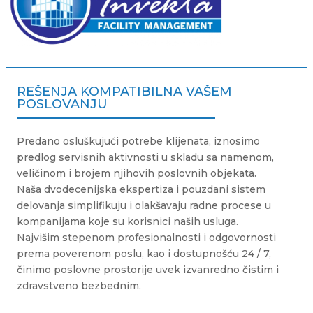
REŠENJA KOMPATIBILNA VAŠEM
POSLOVANJU
Predano osluškujući potrebe klijenata, iznosimo
predlog servisnih aktivnosti u skladu sa namenom,
veličinom i brojem njihovih poslovnih objekata.
Naša dvodecenijska ekspertiza i pouzdani sistem
delovanja simplifikuju i olakšavaju radne procese u
kompanijama koje su korisnici naših usluga.
Najvišim stepenom profesionalnosti i odgovornosti
prema poverenom poslu, kao i dostupnošću 24 / 7,
činimo poslovne prostorije uvek izvanredno čistim i
zdravstveno bezbednim.