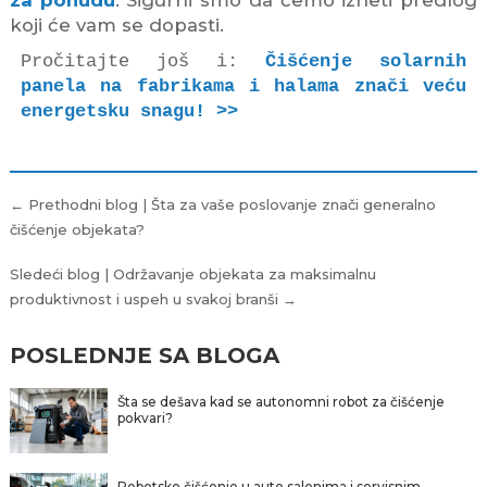
za ponudu
. Sigurni smo da ćemo izneti predlog
koji će vam se dopasti.
Pročitajte još i: 
Čišćenje solarnih 
panela na fabrikama i halama znači veću 
energetsku snagu! >>
Kretanje
← Prethodni blog | Šta za vaše poslovanje znači generalno
članka
čišćenje objekata?
Sledeći blog | Održavanje objekata za maksimalnu
produktivnost i uspeh u svakoj branši →
POSLEDNJE SA BLOGA
Šta se dešava kad se autonomni robot za čišćenje
pokvari?
Robotsko čišćenje u auto salonima i servisnim