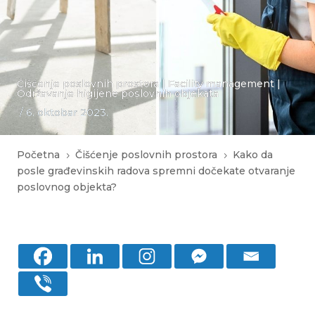
Čišćenje poslovnih prostora
|
Facility management
|
Održavanje higijene poslovnih objekata
/ 6. oktobar 2023.
Početna
Čišćenje poslovnih prostora
Kako da
5
5
posle građevinskih radova spremni dočekate otvaranje
poslovnog objekta?