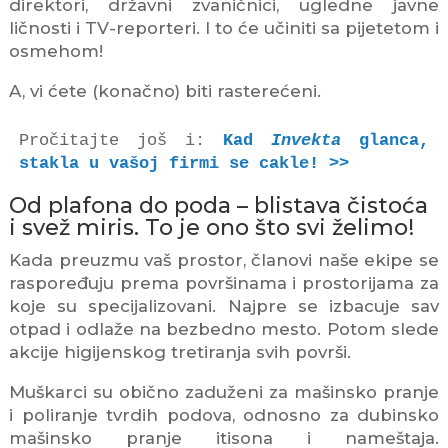
direktori, državni zvaničnici, ugledne javne
ličnosti i TV-reporteri. I to će učiniti sa pijetetom i
osmehom!
A, vi ćete (konačno) biti rasterećeni.
Pročitajte još i: 
Kad 
Invekta 
glanca, 
stakla u vašoj firmi se cakle! >>
Od plafona do poda – blistava čistoća
i svež miris. To je ono što svi želimo!
Kada preuzmu vaš prostor, članovi naše ekipe se
raspoređuju prema površinama i prostorijama za
koje su specijalizovani. Najpre se izbacuje sav
otpad i odlaže na bezbedno mesto. Potom slede
akcije higijenskog tretiranja svih površi.
Muškarci su obično zaduženi za mašinsko pranje
i poliranje tvrdih podova, odnosno za dubinsko
mašinsko pranje itisona i nameštaja.