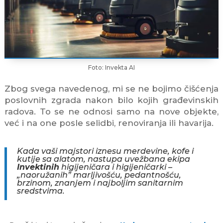
Foto: Invekta AI
Zbog svega navedenog, mi se ne bojimo čišćenja
poslovnih zgrada nakon bilo kojih građevinskih
radova. To se ne odnosi samo na nove objekte,
već i na one posle selidbi, renoviranja ili havarija.
Kada vaši majstori iznesu merdevine, kofe i
kutije sa alatom, nastupa uvežbana ekipa
Invektinih
higijeničara i higijeničarki –
„naoružanih” marljivošću, pedantnošću,
brzinom, znanjem i najboljim sanitarnim
sredstvima.