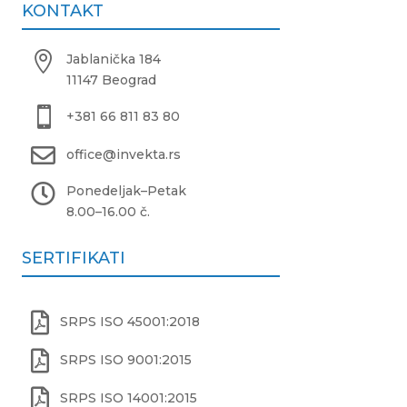
KONTAKT

Jablanička 184
11147 Beograd

+381 66 811 83 80

office@invekta.rs

Ponedeljak
–
Petak
8.00
–
16.00 č.
SERTIFIKATI

SRPS ISO 45001:2018

SRPS ISO 9001:2015

SRPS ISO 14001:2015