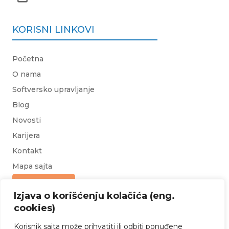
KORISNI LINKOVI
Početna
O nama
Softversko upravljanje
Blog
Novosti
Karijera
Kontakt
Mapa sajta
Upit za ponudu
Izjava o korišćenju kolačića (eng.
cookies)
Korisnik sajta može prihvatiti ili odbiti ponuđene