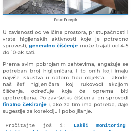
Foto: Freepik
U zavisnosti od veličine prostora, pristupačnosti i
vrste higijenskih aktivnosti koje je potrebno
sprovesti,
generalno čišćenje
može trajati od 4-5
do 10-ak sati.
Prema svim pobrojanim zahtevima, angažuje se
potreban broj higijeničara, i to onih koji imaju
najviše iskustva u datom tipu objekta. Takođe,
naš šef higijeničara, koji rukovodi akcijom
čišćenja, određuje koja će oprema biti
upotrebljena. Po završetku čišćenja, on sprovodi
finalno čekiranje
i, ako za tim ima potrebe, daje
sugestije za korekciju i poboljšanje.
Pročitajte još i: 
Lakši monitoring 