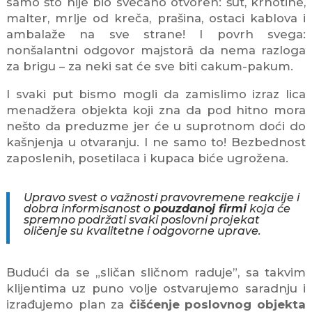
samo što nije bio svečano otvoren: šut, krhotine,
malter, mrlje od kreča, prašina, ostaci kablova i
ambalaže na sve strane! I povrh svega:
nonšalantni odgovor majstorâ da nema razloga
za brigu – za neki sat će sve biti cakum-pakum.
I svaki put bismo mogli da zamislimo izraz lica
menadžera objekta koji zna da pod hitno mora
nešto da preduzme jer će u suprotnom doći do
kašnjenja u otvaranju. I ne samo to! Bezbednost
zaposlenih, posetilaca i kupaca biće ugrožena.
Upravo svest o važnosti pravovremene reakcije i
dobra informisanost o
pouzdanoj firmi
koja će
spremno podržati svaki poslovni projekat
oličenje su kvalitetne i odgovorne uprave.
Budući da se „sličan sličnom raduje”, sa takvim
klijentima uz puno volje ostvarujemo saradnju i
izrađujemo plan za
čišćenje poslovnog objekta