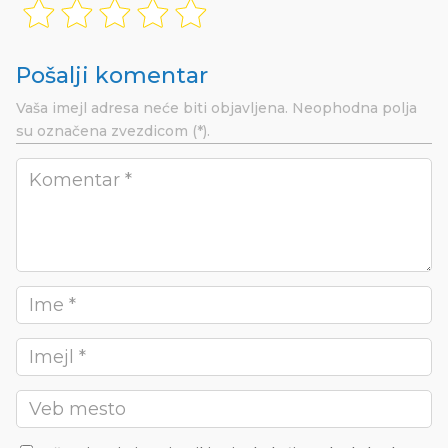
Pošalji komentar
Vaša imejl adresa neće biti objavljena.
Neophodna polja
su označena
zvezdicom (*).