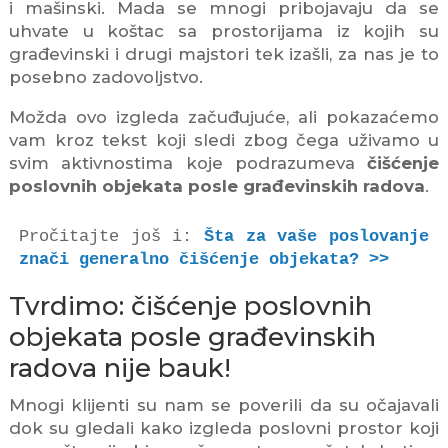
i mašinski. Mada se mnogi pribojavaju da se
uhvate u koštac sa prostorijama iz kojih su
građevinski i drugi majstori tek izašli, za nas je to
posebno zadovoljstvo.
Možda ovo izgleda začuđujuće, ali pokazaćemo
vam kroz tekst koji sledi zbog čega uživamo u
svim aktivnostima koje podrazumeva
čišćenje
poslovnih objekata posle građevinskih radova
.
Pročitajte još i: 
Šta za vaše poslovanje 
znači generalno čišćenje objekata? >>
Tvrdimo: čišćenje poslovnih
objekata posle građevinskih
radova nije bauk!
Mnogi klijenti su nam se poverili da su očajavali
dok su gledali kako izgleda poslovni prostor koji