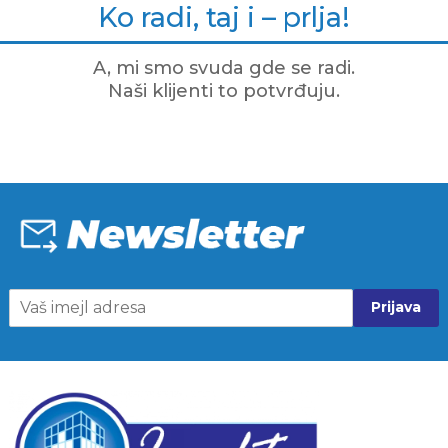
Ko radi, taj i – prlja!
A, mi smo svuda gde se radi.
Naši klijenti to potvrđuju.
Prijava