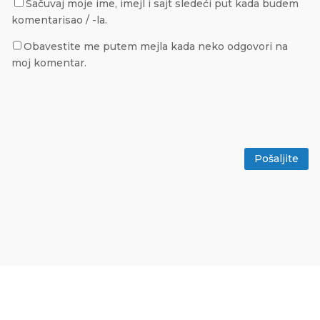
Sačuvaj moje ime, imejl i sajt sledeći put kada budem
komentarisao / -la.
Obavestite me putem mejla kada neko odgovori na
moj komentar.
Pošaljite