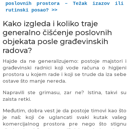
poslovnih prostora – Težak izazov ili 
rutinski posao? >>
Kako izgleda i koliko traje
generalno čišćenje poslovnih
objekata posle građevinskih
radova?
Hajde da ne generalizujemo: postoje majstori i
građevinski radnici koji vode računa o higijeni
prostora u kojem rade i koji se trude da iza sebe
ostave što manje nereda.
Napravili ste grimasu, zar ne? Istina, takvi su
zaista retki.
Međutim, dobra vest je da postoje timovi kao što
je naš: koji će uglancati svaki kutak vašeg
komercijalnog prostora pre nego što stignu