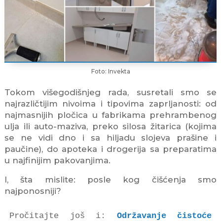
Foto: Invekta
Tokom višegodišnjeg rada, susretali smo se
najrazličtijim nivoima i tipovima zaprljanosti: od
najmasnijih pločica u fabrikama prehrambenog
ulja ili auto-maziva, preko silosa žitarica (kojima
se ne vidi dno i sa hiljadu slojeva prašine i
paučine), do apoteka i drogerija sa preparatima
u najfinijim pakovanjima.
I, šta mislite: posle kog čišćenja smo
najponosniji?
Pročitajte još i: 
Održavanje čistoće 