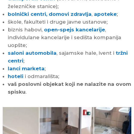
železničke stanice);
bolnički centri, domovi zdravlja
,
apoteke
;
škole, fakulteti i druge javne ustanove;
biznis habovi,
open-spejs kancelarije
,
individulane kancelarije i sedišta kompanija
uopšte;
saloni automobila
, sajamske hale, ivent i
tržni
centri
;
lanci marketa
;
hoteli
i odmarališta;
vaš poslovni objekat koji ne nalazite na ovom
spisku
.