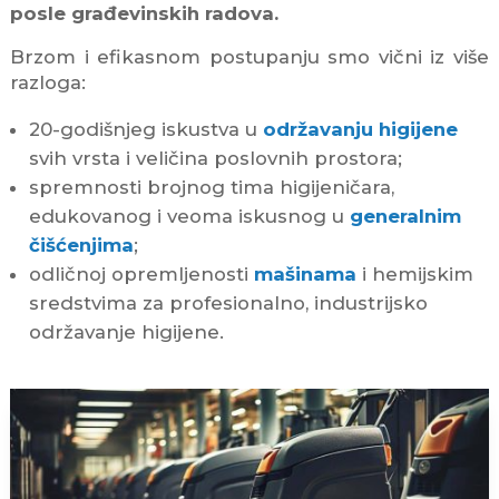
posle građevinskih radova.
Brzom i efikasnom postupanju smo vični iz više
razloga:
20-godišnjeg iskustva u
održavanju higijene
svih vrsta i veličina poslovnih prostora;
spremnosti brojnog tima higijeničara,
edukovanog i veoma iskusnog u
generalnim
čišćenjima
;
odličnoj opremljenosti
mašinama
i hemijskim
sredstvima za profesionalno, industrijsko
održavanje higijene.